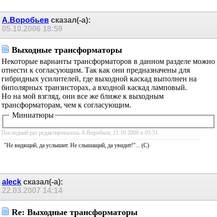
А.Воробьев
сказал(-а):
05.10.2006
18:59
Выходные трансформаторы
Некоторые варианты трансформаторов в данном
разделе можно отнести к согласующим. Так как они
предназначены для гибридных усилителей, где
выходной каскад выполнен на биполярных
транзисторах, а входной каскад ламповый.
Но на мой взгляд, они все же ближе к выходным
трансформаторам, чем к согласующим.
Миниатюры
Последний раз редактировалось А.Воробьев; 21.10.2006 в
05:51
.
"Не видящий, да услышит. Не слышащий, да увидит!"... (C)
aleck
сказал(-а):
22.03.2007
14:14
Re: Выходные трансформаторы