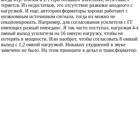
Re: Выходные трансформаторы
Peredelkin1
, Автотрансформаторы имеет смысл
применять, когда Ктр. близок к 2:1 При больших
значениях, весь смысл теряется. Из недостатков, это
отсутствие развязки анодного с нагрузкой. И еще,
автотрансформаторы хорошо работают с низкоомным
источником сигнала, тогда их можно не секционировать.
Например, для согласования усилителя с ГГ имеющих
разный импеданс. Я так часто поступал, нагружая 4-х
омный выход усилителя на 16 омную нагрузку, чтобы не
потерять в мощности. Или наоброт, чтобы согласовать 8
омный выход с 1,2 омной нагрузкой. Никаких ухудшений
в звуке замечено не было. На этом принципе я делал и
трансформатор-аттенюатор с шагом 2дБ для твиттеров.
Это позволило полностью избавится от всех проблем,
связанных с разной чувствительностью и импедансом
головок.
"Не видящий, да услышит. Не слышащий, да увидит!"... (C)
Peredelkin1
сказал(-а):
27.03.2007
11:12