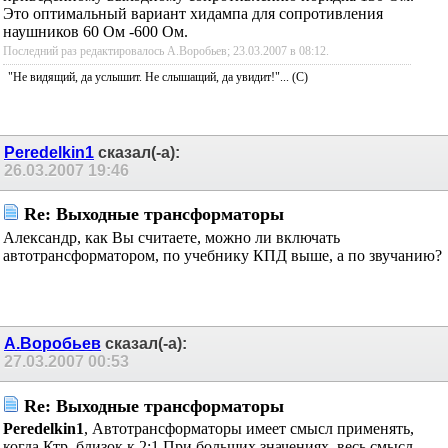
выходных обмоток, Ктр.= 6,8:1 Это будет эквивалентно
приведенному выходному сопротивлению порядка 130
Ом.
Это оптимальный вариант хидампа для сопротивления
наушников 60 Ом -600 Ом.
Последний раз редактировалось А.Воробьев; 23.03.2007 в
08:12
.
"Не видящий, да услышит. Не слышащий, да увидит!"... (C)
Peredelkin1
сказал(-а):
26.03.2007
19:46
Re: Выходные трансформаторы
Александр, как Вы считаете, можно ли включать
автотрансформатором, по учебнику КПД выше, а по
звучанию?
А.Воробьев
сказал(-а):
27.03.2007
00:53