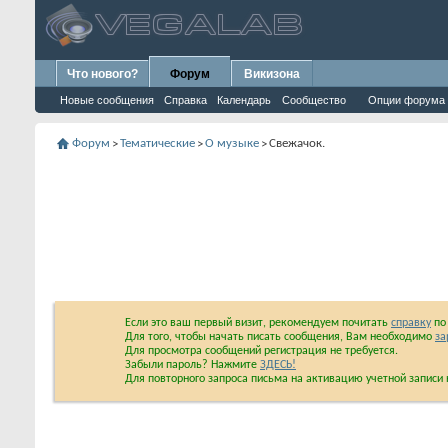
Что нового?
Форум
Викизона
Новые сообщения
Справка
Календарь
Сообщество
Опции форума
Форум
Тематические
О музыке
Свежачок.
>
>
>
Если это ваш первый визит, рекомендуем почитать
справку
по 
Для того, чтобы начать писать сообщения, Вам необходимо
за
Для просмотра сообщений регистрация не требуется.
Забыли пароль? Нажмите
ЗДЕСЬ!
Для повторного запроса письма на активацию учетной запис