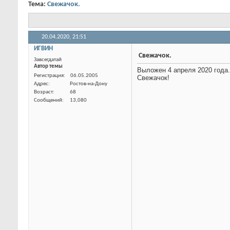
Тема:
Свежачок.
20.04.2020,
21:51
ИГВИН
Свежачок.
Завсегдатай
Автор темы
Выложен 4 апреля 2020 года.
Свежачок!
Регистрация
06.05.2005
Адрес
Ростов-на-Дону
Возраст
68
Сообщений
13,080