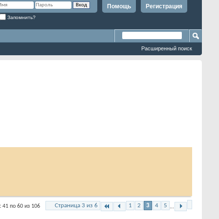
Помощь
Регистрация
Запомнить?
Расширенный поиск
Страница 3 из 6
1
2
3
4
5
 по 60 из 106
...