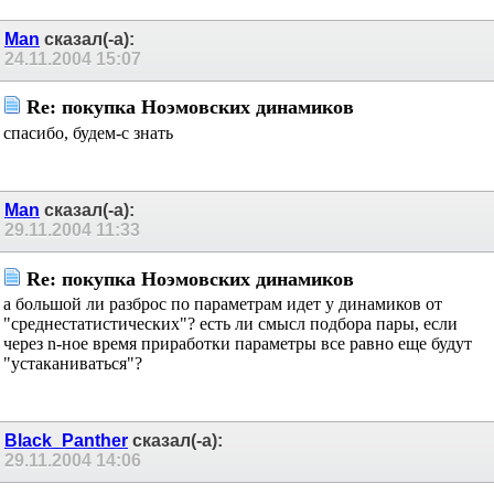
Man
сказал(-а):
24.11.2004
15:07
Re: покупка Ноэмовских динамиков
спасибо, будем-с знать
Man
сказал(-а):
29.11.2004
11:33
Re: покупка Ноэмовских динамиков
а большой ли разброс по параметрам идет у динамиков от
"среднестатистических"? есть ли смысл подбора пары, если
через n-ное время приработки параметры все равно еще будут
"устаканиваться"?
Black_Panther
сказал(-а):
29.11.2004
14:06