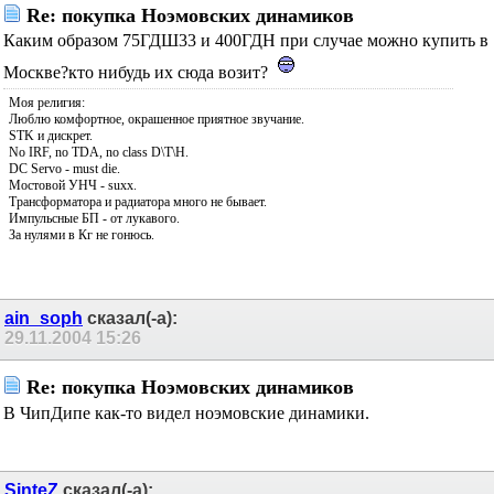
Re: покупка Ноэмовских динамиков
Каким образом 75ГДШ33 и 400ГДН при случае можно купить в
Москве?кто нибудь их сюда возит?
Моя религия:
Люблю комфортное, окрашенное приятное звучание.
STK и дискрет.
No IRF, no TDA, no class D\T\H.
DC Servo - must die.
Мостовой УНЧ - suxx.
Трансформатора и радиатора много не бывает.
Импульсные БП - от лукавого.
За нулями в Кг не гонюсь.
ain_soph
сказал(-а):
29.11.2004
15:26
Re: покупка Ноэмовских динамиков
В ЧипДипе как-то видел ноэмовские динамики.
SinteZ
сказал(-а):