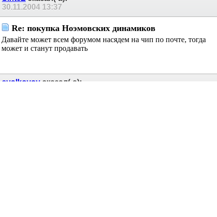
30.11.2004
13:37
Re: покупка Ноэмовских динамиков
Давайте может всем форумом насядем на чип по почте, тогда
может и станут продавать
svolkovoy
сказал(-а):
30.11.2004
13:59
Re: покупка Ноэмовских динамиков
я вообще считаю что целсообразно организовать что-то типа
спикерсити на территории всея СНГ.
SinteZ
сказал(-а):
02.12.2004
16:14
Re: покупка Ноэмовских динамиков
Так!