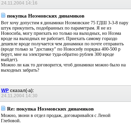
24.11.2004
14:16
покупка Ноэмовских динамиков
Вот хочу допустим я динамики Ноэмовские 75 ГДШ 3-3-8 пару
штук прикупить, подобранных по параметрам. Я не из
Новосиба, могу приехать но только на выходных, но Ноэма
вроде на выходных не работает. Приехать самому гораздо
дешевле вроде получается чем динамики по почте отправить
(вроде только за "доставку" по Новосибу порядка 400-500 р
берут, мне на электричке туда-обратно рублев 300 вроде
выйдет).
Можно ли как то договорится, чтоб динамики можно было на
выходных забрать?
WP
сказал(-а):
24.11.2004
14:30
Re: покупка Ноэмовских динамиков
Можно, звони в отдел продаж, договаривайся с Леной
Глебовой.