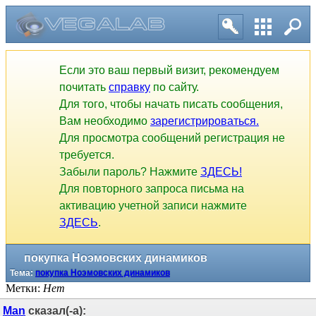
Если это ваш первый визит, рекомендуем
почитать
справку
по сайту.
Для того, чтобы начать писать сообщения,
Вам необходимо
зарегистрироваться.
Для просмотра сообщений регистрация не
требуется.
Забыли пароль? Нажмите
ЗДЕСЬ!
Для повторного запроса письма на
активацию учетной записи нажмите
ЗДЕСЬ
.
покупка Ноэмовских динамиков
Тема:
покупка Ноэмовских динамиков
Метки:
Нет
Man
сказал(-а):