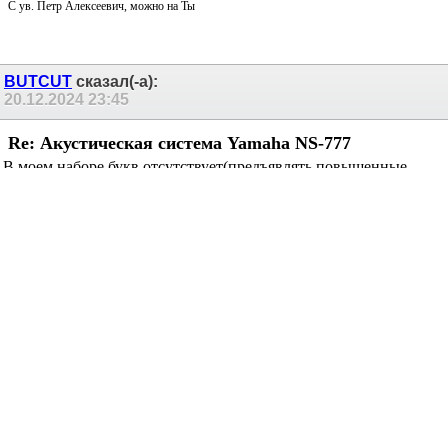
С ув. Петр Алексеевич, можно на Ты
BUTCUT
сказал(-а):
20.12.2024
23:45
Re: Акустическая система Yamaha NS-777
В моем наборе букв отсутствует(предъявлять повышенные
требования) За 30-лет подобраться только к электролитам(не
торопитесь , а то успеете) Не фонтан по звуку если сделать
громкость выше среднего(наверное ферриты не правильно в
катушках работают) Да и денег не так много стОят- вот
именно( — mAxSpace — очень точно охарактеризовал эти
колонки.Но разработка нового кроссовера=полумера в
достижении цели,динамики 30 летнего конструктива по
T/Sпараметрам,но механика=очень хорошая. Немного
доработав динамики,наполнение,фазик и уже кроссовер =
отличные по звуку,красивые и концептуально правильные
колонки. Тем более доработки копеечные.