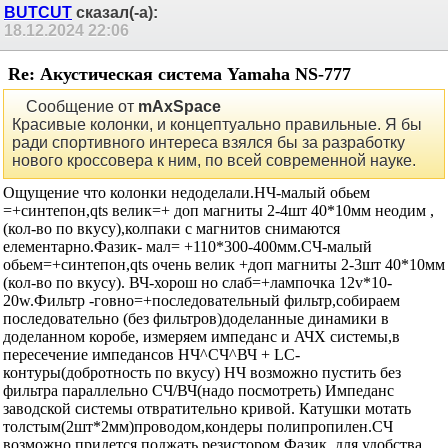
BUTCUT
сказал(-а):
18.12.2024
22:06
Re: Акустическая система Yamaha NS-777
Сообщение от
mAxSpace
Красивые колонки, и концептуально правильные. Я бы
ради спортивного интереса взялся бы за разработку
нового кроссовера к ним, по всей современной науке.
Ощущение что колонки недоделали.НЧ-малый обьем
=+синтепон,qts велик=+ доп магниты 2-4шт 40*10мм неодим ,
(кол-во по вкусу),колпаки с магнитов снимаются
елементарно.Фазик- мал= +110*300-400мм.СЧ-малый
обьем=+синтепон,qts очень велик +доп магниты 2-3шт 40*10мм
(кол-во по вкусу). ВЧ-хорош но слаб=+лампочка 12v*10-
20w.Фильтр -говно=+последовательный фильтр,собираем
последовательно (без фильтров)доделанные динамики в
доделанном коробе, измеряем импеданс и АЧХ системы,в
пересечение импедансов НЧ^СЧ^ВЧ + LC-
контуры(добротность по вкусу) НЧ возможно пустить без
фильтра параллельно СЧ/ВЧ(надо посмотреть) Импеданс
заводской системы отвратительно кривой. Катушки мотать
толстым(2шт*2мм)проводом,кондеры полипропилен.СЧ