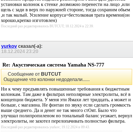
возможно придется поджать резистором.Фазик ,для удобства
установки колонок к стенке ,возможно перенести на лицо ,или
щель с зади в верх по наружней стороне, тогда сохраним обьем
,и так малый. Усиление корпуса=бестолковая трата времени(он
хорошо,крепко изготовлен)
Последний раз редактировалось BUTCUT; 18.12.2024 в
22:39
.
yurkov
сказал(-а):
18.12.2024
23:20
Re: Акустическая система Yamaha NS-777
Сообщение от
BUTCUT
Ощущение что колонки недоделали......
Ни к чему предъявлять повышенные требования к бюджетным
колонкам. Там даже в фильтрах неполярные электролиты, всё в
концепции бюджета. У меня эти Ямахи лет тридцать, а может и
больше, с магазина. Не фонтан по звуку если сделать громкость
выше среднего. Да и денег не так много стОят. Было что
улучшал полипропиленом но тональный баланс уезжает, вернул
электролиты, не захотел перелопачивать полностью фильтра.
Последний раз редактировалось yurkov; 19.12.2024 в
09:43
.