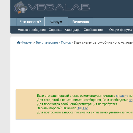
Что нового?
Форум
Викизона
Новые сообщения
Справка
Календарь
Сообщество
Опции форума
Форум
Тематические
Поиск
Ищу схему автомобильного усилите
>
>
>
Если это ваш первый визит, рекомендуем почитать
справку
по 
Для того, чтобы начать писать сообщения, Вам необходимо
за
Для просмотра сообщений регистрация не требуется.
Забыли пароль? Нажмите
ЗДЕСЬ!
Для повторного запроса письма на активацию учетной запис