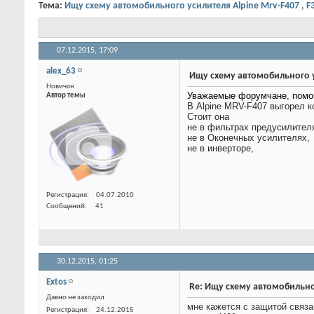
Тема:
Ищу схему автомобильного усилителя Alpine Mrv-F407 , F
07.12.2015,
17:09
alex_63
Ищу схему автомобильного ус
Новичок
Уважаемые форумчане, помог
Автор темы
В Alpine MRV-F407 выгорел 
Стоит она
не в фильтрах предусилител
не в Оконечных усилителях,
не в инверторе,
Регистрация
04.07.2010
Сообщений
41
30.12.2015,
01:25
Extos
Re: Ищу схему автомобильног
Давно не заходил
мне кажется с защитой связа
Регистрация
24.12.2015