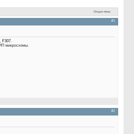
Опции темы
#1
 F307.
ИП микросхемы.
#2