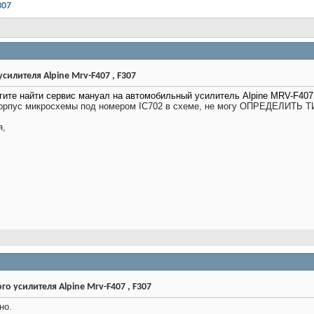
307
илителя Alpine Mrv-F407 , F307
ите найти сервис мануал на автомобильный усилитель Alpine MRV-F407,
корпус микросхемы под номером IC702 в схеме,
не могу ОПРЕДЕЛИТЬ Т
я,
о усилителя Alpine Mrv-F407 , F307
но.