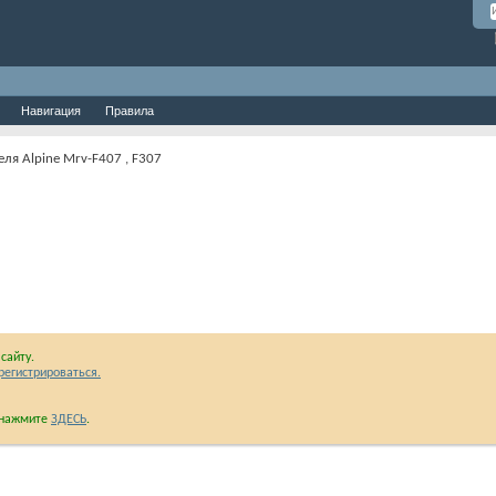
Навигация
Правила
ля Alpine Mrv-F407 , F307
сайту.
регистрироваться.
и нажмите
ЗДЕСЬ
.