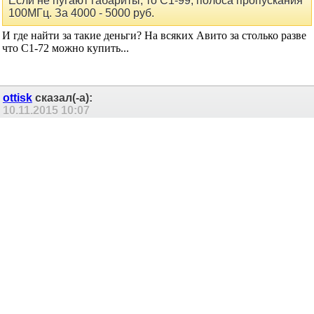
Сообщение от
ottisk
Если не пугают габариты, то С1-99, полоса пропускания
100МГц. За 4000 - 5000 руб.
И где найти за такие деньги? На всяких Авито за столько разве
что С1-72 можно купить...
ottisk
сказал(-а):
10.11.2015
10:07
Re: посоветуйте осциллограф
Сообщение от
Pest
И где найти за такие деньги? (С1-99)
С рук надо искать. Чё вы уперлись в эти всякие авито, многие
люди (особенно в возрасте) в интернет вообще не заходят, а
продавец может быть с большой долей вероятности из таких. В
местной газете даешь объявление из двух слов: "куплю
осциллограф", звонками завалят. Я свой (С1-99) покупал лет 8
назад за 3500 руб. именно таким макаром, потом его подарил
товарищу, т.к. купил Тектроникс. Осциллограф легко найти, а
вот генератор я искал - голяк.