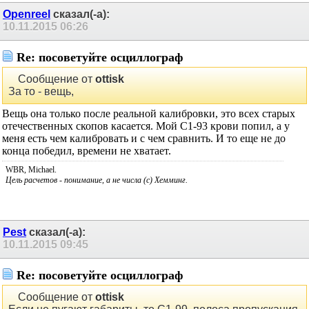
Openreel
сказал(-а):
10.11.2015
06:26
Re: посоветуйте осциллограф
Сообщение от
ottisk
За то - вещь,
Вещь она только после реальной калибровки, это всех старых
отечественных скопов касается. Мой С1-93 крови попил, а у
меня есть чем калибровать и с чем сравнить. И то еще не до
конца победил, времени не хватает.
WBR, Michael.
Цель расчетов - понимание, а не числа (с) Хемминг.
Pest
сказал(-а):
10.11.2015
09:45
Re: посоветуйте осциллограф