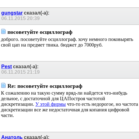
gungstar
сказал(-а):
06.11.2015
20:39
посоветуйте осциллограф
доброго. посоветуйте осциллограф. хочу немного поковырять
свой цап на предмет твика. бюджет до 7000руб.
Pest
сказал(-а):
06.11.2015
21:19
Re: посоветуйте осциллограф
К сожалению на такую сумму вряд-ли найдется что-нибудь
дельное, с достаточной для ЦАПостроя частотой
дискретизации.
У этой фирмы
что-то есть недорогое, но частота
дискретизации все же недостаточная для копания цифровой
части.
Анатоль
сказал(-а):