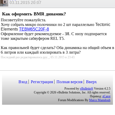
03.11.2015
20:07
Как оформить BMR динамик?
Посоветуйте пожалуйста.
Хочу собрать микро полочники по 2 шт параллельно
Tectonic
Elements
TEBM65C20F-8
Оформление будет рекомендуемое - ЗЯ. С низу подпирается
тоже закрытым сабвуфером REL T5.
Как правильней будет сделать? Оба динамика на общий объем в
6 литров или каждый изолировать в 3 литра?
Последний раз редактировалось ppy_; 05.11.2015 в
23:43
.
Вход
Регистрация
Полная версия
Вверх
Powered by
vBulletin®
Version 4.2.5
Copyright © 2026 vBulletin Solutions, Inc. All rights reserved.
Перевод:
zCarot
Forum Modifications By
Marco Mamdouh