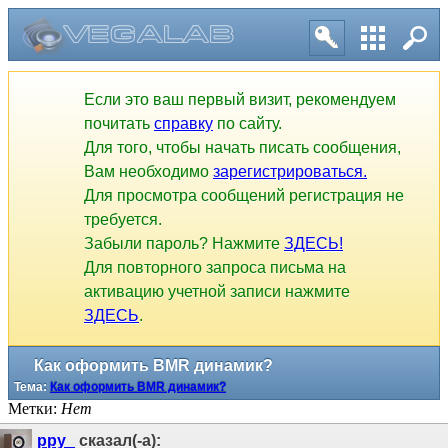
Если это ваш первый визит, рекомендуем
почитать
справку
по сайту.
Для того, чтобы начать писать сообщения,
Вам необходимо
зарегистрироваться.
Для просмотра сообщений регистрация не
требуется.
Забыли пароль? Нажмите
ЗДЕСЬ!
Для повторного запроса письма на
активацию учетной записи нажмите
ЗДЕСЬ
.
Как оформить BMR динамик?
Тема:
Как оформить BMR динамик?
Метки:
Нет
ppy_
сказал(-а):