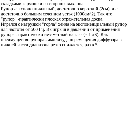
сечению "гармошки" конструкции в сборе. Объём
предрупорной камеры - суммарный объём воздуха между
складками гармошки со стороны выхлопа.
Рупор - экспоненциальный, достаточно короткий (2см), и с
достаточно большим сечением устья (1000см^2). Так что
"рупор" -практически плоская отражательная доска.
Игрался с нагрузкой "горла" хейла на экспоненциальный рупор
для частоты от 500 Гц. Выигрыш в давлении от применения
рупора - практически незаметный на глаз (~ 1 дБ). Как
преимущество рупора - амплитуда перемещения диффузора в
нижней части диапазона резко снижается, раз в 5.
Для ленточного излучателя в задании симулятору применил
горло рупора с сечением в 95% от площади ленточки, и
практически плоский "рупор". Наверное, разобравшись
подробно с симулятором можно найти варианты и без рупора
на выхлопе и не хитрить с "плоскими рупорами", но это по
мере освоения симулятора.
P.S. Нашел ошибку в задании симулятору для "хейла". Не учёл,
что здесь мембрана нагружена с двух сторон "предрупорными
камерами" с сильно мЕньшим сечением горла. Т.е. мембрана
хорошо нагружена как вперёд, так и назад. Так что результат
симулирования давления надо уменьшить на величину,