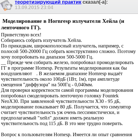
теоретизирующий практик
сказал(-а):
13.09.2015
23:04
Моделирование в Hornresp излучателя Хейла (и
ленточного ГГ).
Приветствую всех!
Собираюсь собрать излучатель Хейла.
По прикидкам, широкополосный излучатель, например, с
полосой 500-20000 Гц собрать конструктивно сложно. Поэтому
хочу попробовать на диапазон 500-5000 Гц.
__ Прежде чем собирать железо, попробовал промоделировать
ГГ в программе Hornesp. Результаты моделирования как бы
воодушевляют
. В желаемом диапазоне Hornresp выдаёт
чувствительность около 100дБ (1Вт, 1м), при амплитуде
смещения "диффузора" на 500Гц - 0,040мм.
Для проверки корректности самой программы моделирования
попробовал смоделировать ленточную головку Fountek
NeoX30. При заявленной чувствительности Х30 - 95 дБ,
моделирование показывает 80 дБ. Получается, что симулятор
считает чувствительность уж очень пессимистически, и
предполагаемый "хейл" должен иметь реальную
чувствительность под 115 дБ. В это мне трудно поверить.
Вопрос к пользователям Hornesp. Имеется ли опыт сравнения