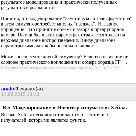
результатов моделирования и практически полученных
результатов в реальности?
Понятно, что моделирование "акустического трансформатора"
в этом симуляторе требует многих "натяжек". И главное
упрощение - это принятие объёма и зазора в предрупорной
камере. Но ошибка в этих параметрах отражается только на
верхнем диапазоне воспроизведения. Внизу диапазона
параметры камеры как бы не сильно влияют.
Может посоветуете другой симулятор? Если его освоение не
сложнее практического воплощения и обмера образца ГГ
.
Последний раз редактировалось теоретизирующий практик; 13.10.2015 в
23:18
.
anatol0
сказал(-а):
14.09.2015
10:18
Re: Моделирование в Hornresp излучателя Хейла.
Всё же, Хейлы несколько отличаются от ленточных
излучателей, которыми является фунтик.