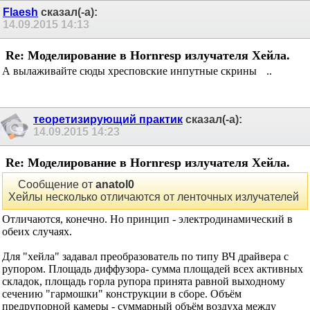
Flaesh
сказал(-а):
14.09.2015
14:13
Re: Моделирование в Hornresp излучателя Хейла.
А вылаживайте сюды хресповские инпутные скрины
..
теоретизирующий практик
сказал(-а):
14.09.2015
14:23
Re: Моделирование в Hornresp излучателя Хейла.
Сообщение от
anatol0
Хейлы несколько отличаются от ленточных излучателей
Отличаются, конечно. Но принцип - электродинамический в
обеих случаях.
Для "хейла" задавал преобразователь по типу ВЧ драйвера с
рупором. Площадь диффузора- сумма площадей всех активных
складок, площадь горла рупора принята равной выходному