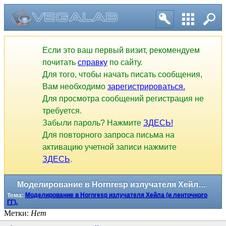
Если это ваш первый визит, рекомендуем
почитать
справку
по сайту.
Для того, чтобы начать писать сообщения,
Вам необходимо
зарегистрироваться.
Для просмотра сообщений регистрация не
требуется.
Забыли пароль? Нажмите
ЗДЕСЬ!
Для повторного запроса письма на
активацию учетной записи нажмите
ЗДЕСЬ
.
Моделирование в Hornresp излучателя Хейла (и ленточного ГГ).
Тема:
Моделирование в Hornresp излучателя Хейла (и ленточного
ГГ).
Метки:
Нет