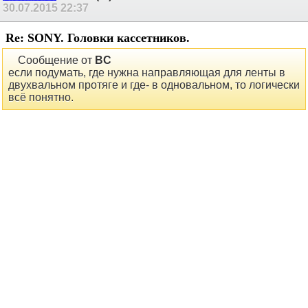
Alexander
сказал(-а):
30.07.2015
22:37
Re: SONY. Головки кассетников.
Сообщение от
BC
если подумать, где нужна направляющая для ленты в
двухвальном протяге и где- в одновальном, то логически
всё понятно.
Всё не так, расположение рогов на второй головке зависит от
того где расположены рога на первой (стирающей) вернее есть-
ли они там вообще.
BC
сказал(-а):
31.07.2015
08:50
Re: SONY. Головки кассетников.
Да вообще по разному бывает, только по-любому 2
направляющие быть должны. Первая может быть и в виде
стойки или желобок у подающего ролика.
ремонт Hi-Fi/Hi-End аппаратуры.