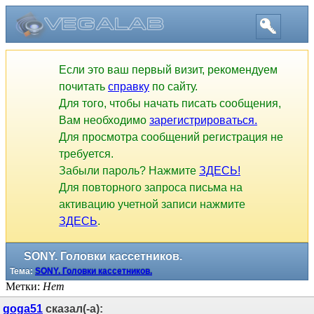
Если это ваш первый визит, рекомендуем
почитать
справку
по сайту.
Для того, чтобы начать писать сообщения,
Вам необходимо
зарегистрироваться.
Для просмотра сообщений регистрация не
требуется.
Забыли пароль? Нажмите
ЗДЕСЬ!
Для повторного запроса письма на
активацию учетной записи нажмите
ЗДЕСЬ
.
SONY. Головки кассетников.
Тема:
SONY. Головки кассетников.
Метки:
Нет
goga51
сказал(-а):