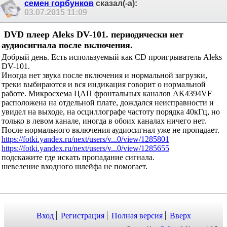
семен горбунков
сказал(-а):
03.07.2015
11:09
DVD плеер Aleks DV-101. периодически нет
аудиосигнала после включения.
Добрый день. Есть используемый как CD проигрыватель Aleks
DV-101.
Иногда нет звука после включения и нормальной загрузки,
треки выбираются и вся индикация говорит о нормальной
работе. Микросхема ЦАП фронтальных каналов AK4394VF
расположена на отдельной плате, дождался неисправности и
увидел на выходе, на осциллографе частоту порядка 40кГц, но
только в левом канале, иногда в обоих каналах ничего нет.
После нормального включения аудиосигнал уже не пропадает.
https://fotki.yandex.ru/next/users/v...0/view/1285801
https://fotki.yandex.ru/next/users/v...0/view/1285655
подскажите где искать пропадание сигнала.
шевеление входного шлейфа не помогает.
Вход
Регистрация
Полная версия
Вверх