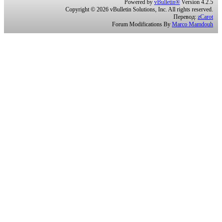
Powered by
vBulletin®
Version 4.2.5
Copyright © 2026 vBulletin Solutions, Inc. All rights reserved.
Перевод:
zCarot
Forum Modifications By
Marco Mamdouh