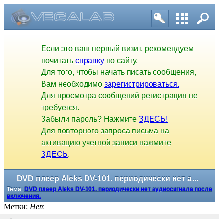
Если это ваш первый визит, рекомендуем
почитать
справку
по сайту.
Для того, чтобы начать писать сообщения,
Вам необходимо
зарегистрироваться.
Для просмотра сообщений регистрация не
требуется.
Забыли пароль? Нажмите
ЗДЕСЬ!
Для повторного запроса письма на
активацию учетной записи нажмите
ЗДЕСЬ
.
DVD плеер Aleks DV-101. периодически нет аудиосигнала после включения.
Тема:
DVD плеер Aleks DV-101. периодически нет аудиосигнала после
включения.
Метки:
Нет