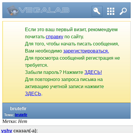
Если это ваш первый визит, рекомендуем
почитать
справку
по сайту.
Для того, чтобы начать писать сообщения,
Вам необходимо
зарегистрироваться.
Для просмотра сообщений регистрация не
требуется.
Забыли пароль? Нажмите
ЗДЕСЬ!
Для повторного запроса письма на
активацию учетной записи нажмите
ЗДЕСЬ
.
brutefir
Тема:
brutefir
Метки:
Нет
vshv
сказал(-а):