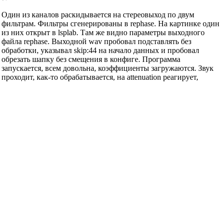
Один из каналов раскидывается на стереовыход по двум
фильтрам. Фильтры сгенерированы в rephase. На картинке один
из них открыт в lsplab. Там же видно параметры выходного
файла rephase. Выходной wav пробовал подставлять без
обработки, указывал skip:44 на начало данных и пробовал
обрезать шапку без смещения в конфиге. Программа
запускается, всем довольна, коэффициенты загружаются. Звук
проходит, как-то обрабатывается, на attenuation реагирует,
маршрутизация работает правильно. Беда собственно в том, что
обработка как фильтрами под мои динамики, так и чистыми
фвч и фнч, на выходе ничем не отличаются. И вроде бы
одинаковы в обоих выходных каналах при абсолютно разных
фильтрах. Уровни из секций coeff регулируются раздельно, как
положено. Что-то я делаю не так.
Merstan
сказал(-а):
27.06.2015
21:14
Re: brutefir
ничего не понимаю кроме того, что сначала нужно снять