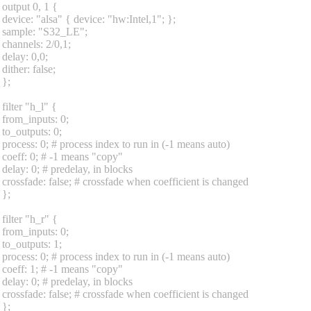
output 0, 1 {
device: "alsa" { device: "hw:Intel,1"; };
sample: "S32_LE";
channels: 2/0,1;
delay: 0,0;
dither: false;
};
filter "h_l" {
from_inputs: 0;
to_outputs: 0;
process: 0; # process index to run in (-1 means auto)
coeff: 0; # -1 means "copy"
delay: 0; # predelay, in blocks
crossfade: false; # crossfade when coefficient is changed
};
filter "h_r" {
from_inputs: 0;
to_outputs: 1;
process: 0; # process index to run in (-1 means auto)
coeff: 1; # -1 means "copy"
delay: 0; # predelay, in blocks
crossfade: false; # crossfade when coefficient is changed
};