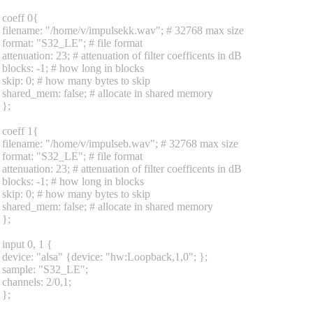
coeff 0{
filename: "/home/v/impulsekk.wav"; # 32768 max size
format: "S32_LE"; # file format
attenuation: 23; # attenuation of filter coefficents in dB
blocks: -1; # how long in blocks
skip: 0; # how many bytes to skip
shared_mem: false; # allocate in shared memory
};
coeff 1{
filename: "/home/v/impulseb.wav"; # 32768 max size
format: "S32_LE"; # file format
attenuation: 23; # attenuation of filter coefficents in dB
blocks: -1; # how long in blocks
skip: 0; # how many bytes to skip
shared_mem: false; # allocate in shared memory
};
input 0, 1 {
device: "alsa" {device: "hw:Loopback,1,0"; };
sample: "S32_LE";
channels: 2/0,1;
};