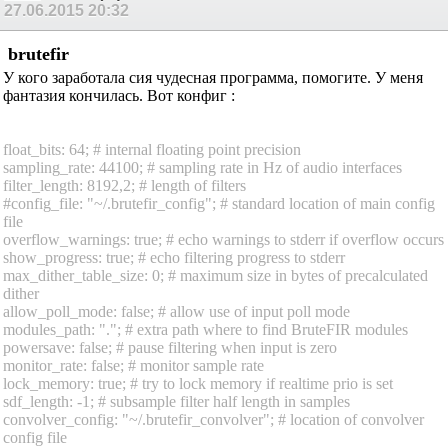
27.06.2015
20:32
brutefir
У кого заработала сия чудесная программа, помогите. У меня
фантазия кончилась. Вот конфиг :
float_bits: 64; # internal floating point precision
sampling_rate: 44100; # sampling rate in Hz of audio interfaces
filter_length: 8192,2; # length of filters
#config_file: "~/.brutefir_config"; # standard location of main config
file
overflow_warnings: true; # echo warnings to stderr if overflow occurs
show_progress: true; # echo filtering progress to stderr
max_dither_table_size: 0; # maximum size in bytes of precalculated
dither
allow_poll_mode: false; # allow use of input poll mode
modules_path: "."; # extra path where to find BruteFIR modules
powersave: false; # pause filtering when input is zero
monitor_rate: false; # monitor sample rate
lock_memory: true; # try to lock memory if realtime prio is set
sdf_length: -1; # subsample filter half length in samples
convolver_config: "~/.brutefir_convolver"; # location of convolver
config file