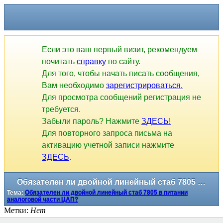
Если это ваш первый визит, рекомендуем
почитать
справку
по сайту.
Для того, чтобы начать писать сообщения,
Вам необходимо
зарегистрироваться.
Для просмотра сообщений регистрация не
требуется.
Забыли пароль? Нажмите
ЗДЕСЬ!
Для повторного запроса письма на
активацию учетной записи нажмите
ЗДЕСЬ
.
Обязателен ли двойной линейный стаб 7805 в питании аналоговой части ЦАП?
Тема:
Обязателен ли двойной линейный стаб 7805 в питании
аналоговой части ЦАП?
Метки:
Нет