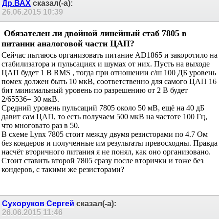
Др.ВАХ
сказал(-а):
26.06.2015
10:39
Обязателен ли двойной линейный стаб 7805 в
питании аналоговой части ЦАП?
Сейчас пытаюсь организовать питание AD1865 и закоротило на
стабилизатора и пульсациях и шумах от них. Пусть на выходе
ЦАП будет 1 В RMS , тогда при отношении с/ш 100 ДБ уровень
помех должен быть 10 мкВ, соответственно для самого ЦАП 16
бит минимальный уровень по разрешению от 2 В будет
2/65536= 30 мкВ.
Средний уровень пульсаций 7805 около 50 мВ, ещё на 40 дБ
давит сам ЦАП, то есть получаем 500 мкВ на частоте 100 Гц,
что многовато раз в 50.
В схеме Lynx 7805 стоит между двумя резисторами по 4.7 Ом
без кондеров и полученные им результаты превосходны. Правда
насчёт вторичного питания я не понял, как оно организовано.
Стоит ставить второй 7805 сразу после вторички и тоже без
кондеров, с такими же резисторами?
Сухоруков Сергей
сказал(-а):
26.06.2015
11:46