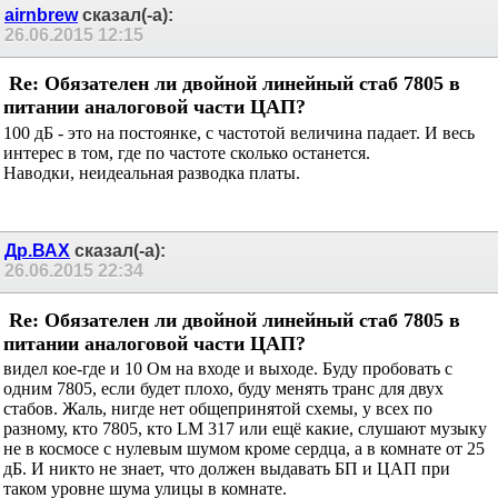
airnbrew
сказал(-а):
26.06.2015
12:15
Re: Обязателен ли двойной линейный стаб 7805 в
питании аналоговой части ЦАП?
100 дБ - это на постоянке, с частотой величина падает. И весь
интерес в том, где по частоте сколько останется.
Наводки, неидеальная разводка платы.
Др.ВАХ
сказал(-а):
26.06.2015
22:34
Re: Обязателен ли двойной линейный стаб 7805 в
питании аналоговой части ЦАП?
видел кое-где и 10 Ом на входе и выходе. Буду пробовать с
одним 7805, если будет плохо, буду менять транс для двух
стабов. Жаль, нигде нет общепринятой схемы, у всех по
разному, кто 7805, кто LM 317 или ещё какие, слушают музыку
не в космосе с нулевым шумом кроме сердца, а в комнате от 25
дБ. И никто не знает, что должен выдавать БП и ЦАП при
таком уровне шума улицы в комнате.