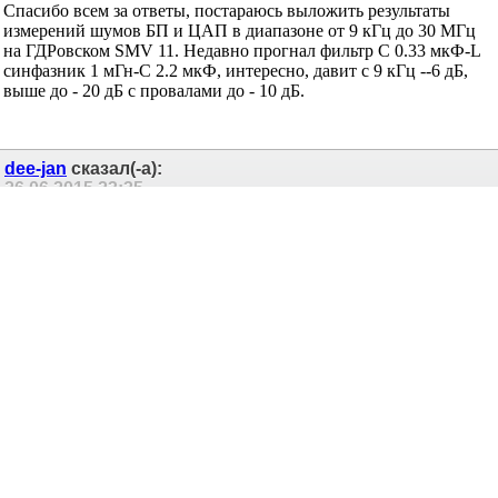
Спасибо всем за ответы, постараюсь выложить результаты
измерений шумов БП и ЦАП в диапазоне от 9 кГц до 30 МГц
на ГДРовском SMV 11. Недавно прогнал фильтр С 0.33 мкФ-L
синфазник 1 мГн-С 2.2 мкФ, интересно, давит с 9 кГц --6 дБ,
выше до - 20 дБ с провалами до - 10 дБ.
dee-jan
сказал(-а):
26.06.2015
23:35
Re: Обязателен ли двойной линейный стаб 7805 в
питании аналоговой части ЦАП?
не парьтесь. я ставил в такой же цап 7805. шумовая полка
-140дб. пульсаций нет вообще никаких.
вот спектр.
https://www.dropbox.com/s/xt2v6gs9bj...NOISE.pdf?dl=0
Сергей.
flipper
сказал(-а):
26.06.2015
23:57