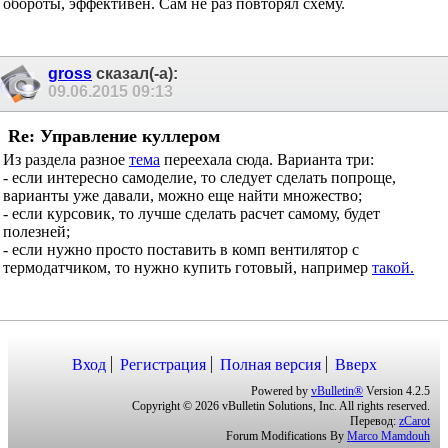
Exleiter
сказал(-а):
08.06.2015
23:09
Re: Управление куллером
Рекомендую схему:
http://softros.narod.ru/cooler_volume.html
не
надо ничего изобретать с терморезисторами, в роли датчика -
транзистор (что кстати лучше чем термик).
Элементов минимум, можно настраивать на разные стартовые
обороты, эффективен. Сам не раз повторял схему.
gross
сказал(-а):
09.06.2015
09:13
Re: Управление куллером
Из раздела разное
тема
переехала сюда. Варианта три:
- если интересно самоделие, то следует сделать попроще,