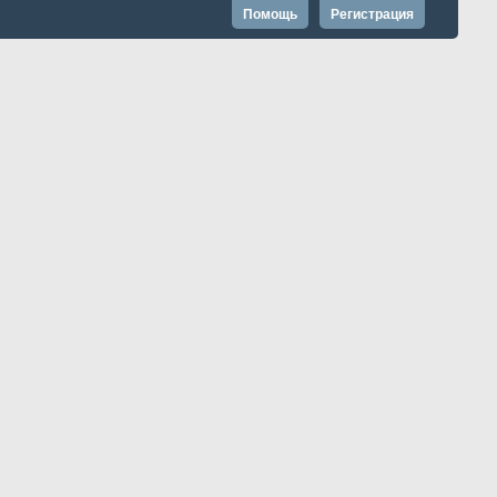
Помощь
Регистрация
Запомнить?
Расширенный поиск
Страница 1 из 2
1
2
Показано с 1 по 20 из 36