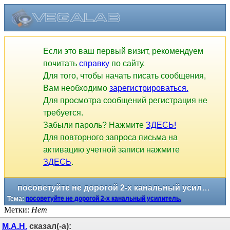
Если это ваш первый визит, рекомендуем
почитать
справку
по сайту.
Для того, чтобы начать писать сообщения,
Вам необходимо
зарегистрироваться.
Для просмотра сообщений регистрация не
требуется.
Забыли пароль? Нажмите
ЗДЕСЬ!
Для повторного запроса письма на
активацию учетной записи нажмите
ЗДЕСЬ
.
посоветуйте не дорогой 2-х канальный усилитель.
Тема:
посоветуйте не дорогой 2-х канальный усилитель.
Метки:
Нет
М.А.Н.
сказал(-а):