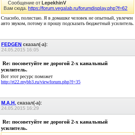
Сообщение от
LepekhinV
Вам сюда.
https://forum.vegalab.ru/forumdisplay.php?f=62
Спасибо, полистаю. Я в домашке человек не опытный, увлечен
авто звуком, потому и прошу подсказать бюджетный усилитель.
FEDGEN
сказал(-а):
24.05.2015
16:05
Re: посоветуйте не дорогой 2-х канальный
усилитель.
Вот этот ресурс поможет
http://rt22.mybb3.ru/viewforum.php?f=35
М.А.Н.
сказал(-а):
24.05.2015
16:29
Re: посоветуйте не дорогой 2-х канальный
усилитель.