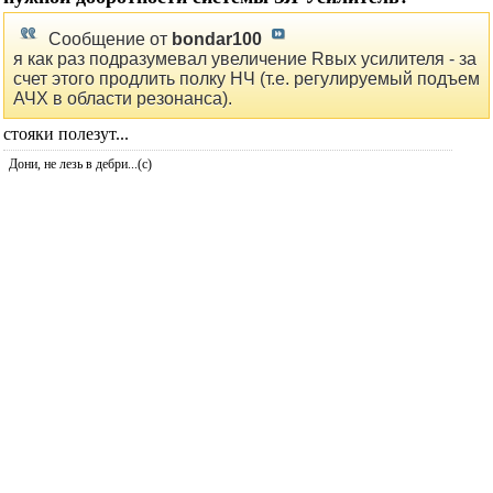
Сообщение от
bondar100
я как раз подразумевал увеличение Rвых усилителя - за
счет этого продлить полку НЧ (т.е. регулируемый подъем
АЧХ в области резонанса).
стояки полезут...
Дони, не лезь в дебри...(с)
теоретизирующий практик
сказал(-а):
25.04.2015
20:48
Re: Зависит ли звучание от способа получения
нужной добротности системы ЗЯ-Усилитель?
Сообщение от
bondar100
я как раз подразумевал увеличение Rвых усилителя - за
счет этого продлить полку НЧ (т.е. регулируемый подъем
АЧХ в области резонанса).
Как бы надо уменьшать Rвых, а ещё эффективнее - даже