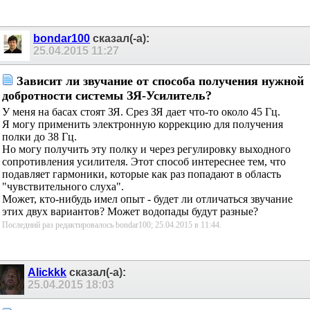
bondar100
сказал(-а):
25.04.2015
11:27
Зависит ли звучание от способа получения нужной
добротности системы ЗЯ-Усилитель?
У меня на басах стоят ЗЯ. Срез ЗЯ дает что-то около 45 Гц.
Я могу применить электронную коррекцию для получения
полки до 38 Гц.
Но могу получить эту полку и через регулировку выходного
сопротивления усилителя. Этот способ интереснее тем, что
подавляет гармоники, которые как раз попадают в область
"чувствительного слуха".
Может, кто-нибудь имел опыт - будет ли отличаться звучание
этих двух вариантов? Может водопады будут разные?
Последний раз редактировалось bondar100; 25.04.2015 в
11:44
.
Alickkk
сказал(-а):
25.04.2015
18:03