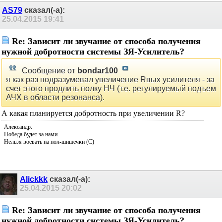
AS79
сказал(-а):
25.04.2015
19:41
Re: Зависит ли звучание от способа получения
нужной добротности системы ЗЯ-Усилитель?
Сообщение от
bondar100
я как раз подразумевал увеличение Rвых усилителя - за
счет этого продлить полку НЧ (т.е. регулируемый подъем
АЧХ в области резонанса).
А какая планируется добротность при увеличении R?
Александр.
Победа будет за нами.
Нельзя воевать на пол-шишечки (С)
Alickkk
сказал(-а):
25.04.2015
20:02
Re: Зависит ли звучание от способа получения
нужной добротности системы ЗЯ-Усилитель?