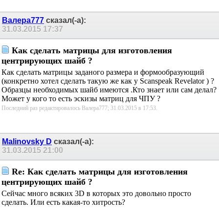
Валера777
сказал(-а):
31.03.2015
17:37
Как сделать матрицы для изготовления
центрирующих шайб ?
Как сделать матрицы заданого размера и
формообразующий (конкретно хотел сделать такую же
как у Scanspeak Revelator ) ? Образцы необходимых
шайб имеются .Кто знает или сам делал?Может у кого то
есть эскизы матриц для ЧПУ ?
Последний раз редактировалось Валера777; 31.03.2015 в
17:53
.
Malinovsky D
сказал(-а):
31.03.2015
21:00
Re: Как сделать матрицы для изготовления
центрирующих шайб ?
Сейчас много всяких 3D в которых это довольно просто
сделать. Или есть какая-то хитрость?