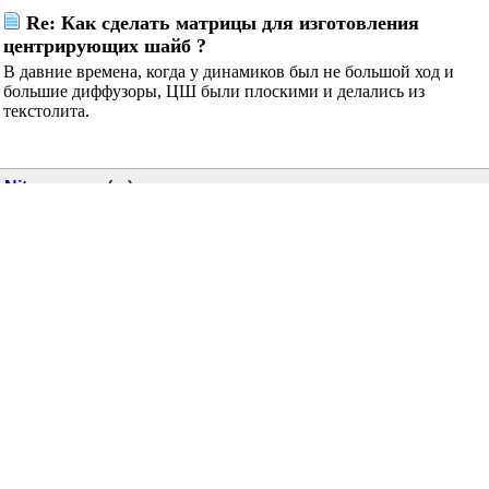
subsonic
сказал(-а):
31.03.2015
22:17
Шайба сама по себе ничего не решает.
Обязательно надо рассматривать геометрию самой
корзины и подвижной системы ( диффузор + подвес +
катушка + шайба).
Так же механические параметры всех деталей в
комплексе.
Изменение любого параметра, какой либо детали, влечёт
за собой корректировку параметров остальных
Alexander
сказал(-а):
31.03.2015
22:29
Re: Как сделать матрицы для изготовления
центрирующих шайб ?
В давние времена, когда у динамиков был не большой