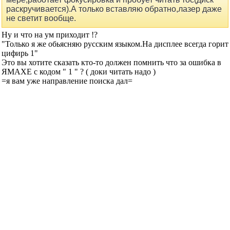
мере,работает фокусировка и пробует читать тос(диск
раскручивается).А только вставляю обратно,лазер даже
не светит вообще.
Ну и что на ум приходит !?
"Только я же обьясняю русским языком.На дисплее всегда горит
цифирь 1"
Это вы хотите сказать кто-то должен помнить что за ошибка в
ЯМАХЕ с кодом " 1 " ? ( доки читать надо )
=я вам уже направление поиска дал=
Skins
сказал(-а):
29.03.2015
15:32
Re: YAMAXA CDX 480 -проблемы с приводом.
Сообщение от
olegsan
)
=я вам уже направление поиска дал=