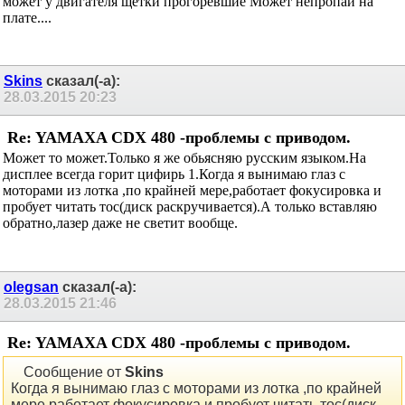
может у двигателя щётки прогоревшие Может непропай на
плате....
Skins
сказал(-а):
28.03.2015
20:23
Re: YAMAXA CDX 480 -проблемы с приводом.
Может то может.Только я же обьясняю русским языком.На
дисплее всегда горит цифирь 1.Когда я вынимаю глаз с
моторами из лотка ,по крайней мере,работает фокусировка и
пробует читать тос(диск раскручивается).А только вставляю
обратно,лазер даже не светит вообще.
olegsan
сказал(-а):
28.03.2015
21:46
Re: YAMAXA CDX 480 -проблемы с приводом.
Сообщение от
Skins
Когда я вынимаю глаз с моторами из лотка ,по крайней