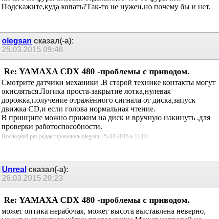
ничего не фурычит,если отдельно,то что-то фурычит.
Подскажите,куда копать?Так-то не нужен,но почему бы и нет.
olegsan
сказал(-а):
25.03.2015
09:46
Re: YAMAXA CDX 480 -проблемы с приводом.
Смотрите датчики механики .В старой технике контакты могут
окисляться.Логика проста-закрытие лотка,нулевая
дорожка,получение отражённого сигнала от диска,
запуск
движка CD,и если голова нормальная чтение.
В принципе можно прижим на диск и вручную накинуть ,для
проверки работоспособности.
Последний раз редактировалось olegsan; 25.03.2015 в
11:03
.
Unreal
сказал(-а):
26.03.2015
20:23
Re: YAMAXA CDX 480 -проблемы с приводом.
может оптика нерабочая, может высота выставлена неверно,