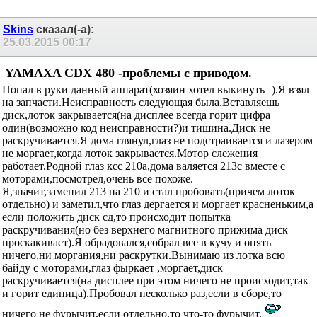
Skins
сказал(-а):
25.03.2015
00:17
YAMAXA CDX 480 -проблемы с приводом.
Попал в руки данный аппарат(хозяин хотел выкинуть
).Я
взял на запчасти.Неисправность следующая была.Вставляешь
диск,лоток закрывается(на дисплее всегда горит цифра
один(возможно код неисправности?)и тишина.Диск не
раскручивается.Я дома глянул,глаз не подстраивается и лазером
не моргает,когда лоток закрывается.Мотор слежения
работает.Родной глаз ксс 210а,дома валяется 213с вместе с
моторами,посмотрел,очень все похоже.
Я,значит,заменил 213 на 210 и стал пробовать(причем лоток
отдельно) и заметил,что глаз дергается и моргает красненьким,а
если положить диск сд,то происходит попытка
раскручивания(но без верхнего магнитного прижима диск
проскакивает).Я обрадовался,собрал все в кучу и опять
ничего,ни моргания,ни раскрутки.Вынимаю из лотка всю
байду с моторами,глаз фыркает ,моргает,диск
раскручивается(на дисплее при этом ничего не происходит,так
и горит единица).Пробовал несколько раз,если в сборе,то