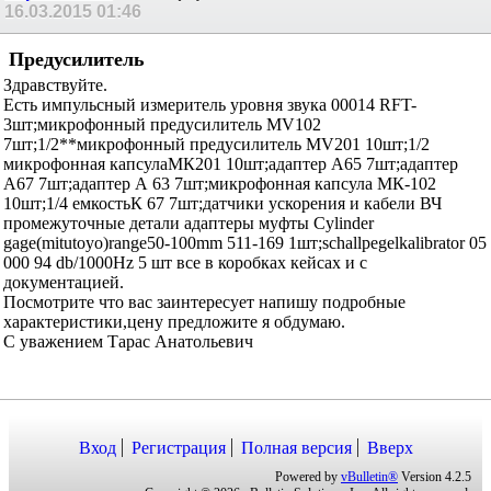
16.03.2015
01:46
Предусилитель
Здравствуйте.
Есть импульсный измеритель уровня звука 00014 RFT-
3шт;микрофонный предусилитель MV102
7шт;1/2**микрофонный предусилитель MV201 10шт;1/2
микрофонная капсулаМК201 10шт;адаптер А65 7шт;адаптер
А67 7шт;адаптер А 63 7шт;микрофонная капсула МК-102
10шт;1/4 емкостьК 67 7шт;датчики ускорения и кабели ВЧ
промежуточные детали адаптеры муфты Cylinder
gage(mitutoyo)range50-100mm 511-169 1шт;schallpegelkalibrator 05
000 94 db/1000Hz 5 шт все в коробках кейсах и с
документацией.
Посмотрите что вас заинтересует напишу подробные
характеристики,цену предложите я обдумаю.
С уважением Тарас Анатольевич
Вход
Регистрация
Полная версия
Вверх
Powered by
vBulletin®
Version 4.2.5