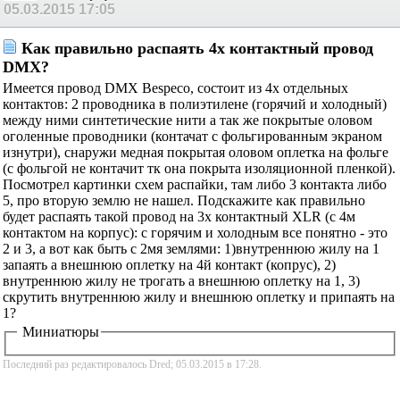
05.03.2015
17:05
Как правильно распаять 4х контактный провод
DMX?
Имеется провод DMX Bespeco, состоит из 4х отдельных
контактов: 2 проводника в полиэтилене (горячий и холодный)
между ними синтетические нити а так же покрытые оловом
оголенные проводники (контачат с фольгированным экраном
изнутри), снаружи медная покрытая оловом оплетка на фольге
(с фольгой не контачит тк она покрыта изоляционной пленкой).
Посмотрел картинки схем распайки, там либо 3 контакта либо
5, про вторую землю не нашел. Подскажите как правильно
будет распаять такой провод на 3х контактный XLR (с 4м
контактом на корпус): с горячим и холодным все понятно - это
2 и 3, а вот как быть с 2мя землями: 1)внутреннюю жилу на 1
запаять а внешнюю оплетку на 4й контакт (копрус), 2)
внутреннюю жилу не трогать а внешнюю оплетку на 1, 3)
скрутить внутреннюю жилу и внешнюю оплетку и припаять на
1?
Миниатюры
Последний раз редактировалось Dred; 05.03.2015 в
17:28
.