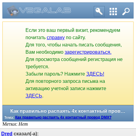
Если это ваш первый визит, рекомендуем
почитать
справку
по сайту.
Для того, чтобы начать писать сообщения,
Вам необходимо
зарегистрироваться.
Для просмотра сообщений регистрация не
требуется.
Забыли пароль? Нажмите
ЗДЕСЬ!
Для повторного запроса письма на
активацию учетной записи нажмите
ЗДЕСЬ
.
Как правильно распаять 4х контактный провод DMX?
Тема:
Как правильно распаять 4х контактный провод DMX?
Метки:
Нет
Dred
сказал(-а):