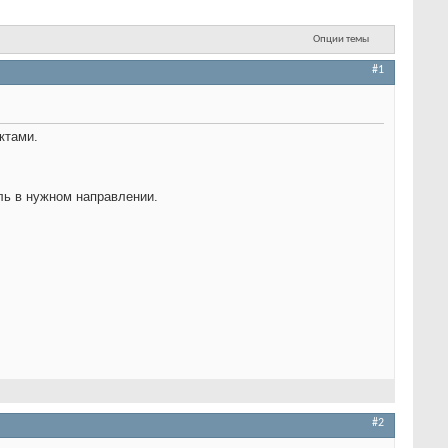
Опции темы
#1
ктами.
ль в нужном направлении.
#2