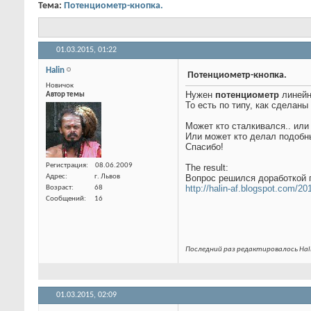
Тема:
Потенциометр-кнопка.
01.03.2015,
01:22
Halin
Потенциометр-кнопка.
Новичок
Автор темы
Нужен
потенциометр
линейн
То есть по типу, как сделаны
Может кто сталкивался.. ил
Или может кто делал подобны
Спасибо!
Регистрация
08.06.2009
The result:
Адрес
г. Львов
Вопрос решился доработкой 
Возраст
68
http://halin-af.blogspot.com/20
Сообщений
16
Последний раз редактировалось Hali
01.03.2015,
02:09