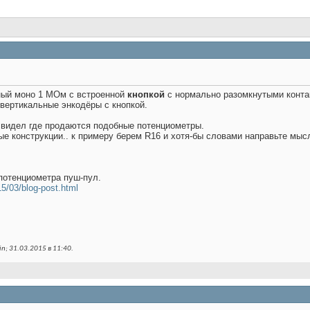
ый моно 1 МОм с встроенной
кнопкой
с нормально разомкнутыми конта
 вертикальные энкодёры с кнопкой.
и видел где продаются подобные потенциометры.
е конструкции.. к примеру берем R16 и хотя-бы словами направьте мыс
потенциометра пуш-пул.
15/03/blog-post.html
n; 31.03.2015 в
11:40
.