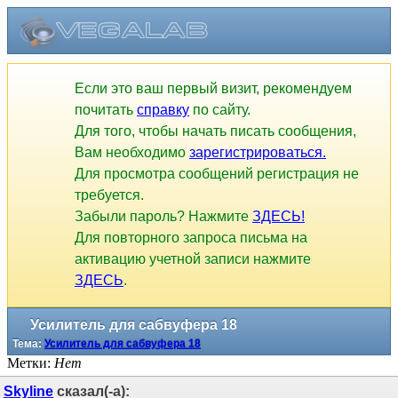
Если это ваш первый визит, рекомендуем
почитать
справку
по сайту.
Для того, чтобы начать писать сообщения,
Вам необходимо
зарегистрироваться.
Для просмотра сообщений регистрация не
требуется.
Забыли пароль? Нажмите
ЗДЕСЬ!
Для повторного запроса письма на
активацию учетной записи нажмите
ЗДЕСЬ
.
Усилитель для сабвуфера 18
Тема:
Усилитель для сабвуфера 18
Метки:
Нет
Skyline
сказал(-а):