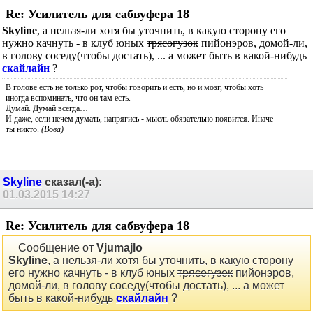
Re: Усилитель для сабвуфера 18
Skyline
, а нельзя-ли хотя бы уточнить, в какую сторону его
нужно качнуть - в клуб юных
трясогузок
пийонэров, домой-ли,
в голову соседу(чтобы достать), ... а может быть в какой-нибудь
скайлайн
?
В голове есть не только рот, чтобы говорить и есть, но и мозг, чтобы хоть
иногда вспоминать, что он там есть.
Думай. Думай всегда…
И даже, если нечем думать, напрягись - мысль обязательно появится. Иначе
ты никто.
(Вова)
Skyline
сказал(-а):
01.03.2015
14:27
Re: Усилитель для сабвуфера 18
Сообщение от
Vjumajlo
Skyline
, а нельзя-ли хотя бы уточнить, в какую сторону
его нужно качнуть - в клуб юных
трясогузок
пийонэров,
домой-ли, в голову соседу(чтобы достать), ... а может
быть в какой-нибудь
скайлайн
?