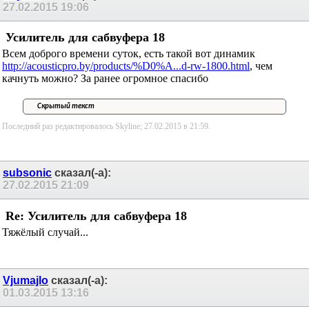
27.02.2015
19:06
Усилитель для сабвуфера 18
Всем доброго времени суток, есть такой вот динамик
http://acousticpro.by/products/%D0%A...d-rw-1800.html
, чем
качнуть можно? За ранее огромное спасибо
Скрытый текст
Последний раз редактировалось Skyline; 27.02.2015 в
21:59
.
subsonic
сказал(-а):
27.02.2015
21:09
Re: Усилитель для сабвуфера 18
Тяжёлый случай...
Vjumajlo
сказал(-а):
01.03.2015
13:16