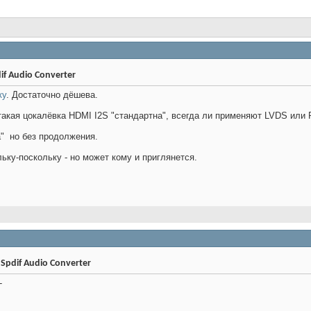
f Audio Converter
ку
. Достаточно дёшева.
такая цокалёвка HDMI I2S "стандартна", всегда ли применяют LVDS или
а"
но без продолжения.
ьку-поскольку - но может кому и приглянется.
Spdif Audio Converter
-