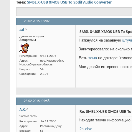
Тема:
SMSL X-USB XMOS USB To Spdif Audio Converter
23.02.2015,
09:02
aal
SMSL X-USB XMOS USB To Spdi
Давно не заходил
Наткнулся на забавную
штуч
Автор темы
Заинтересовало: на сколько 
Регистрация
04.11.2004
Есть
тема
на докторе "голов
Адрес
пос. Краснообск,
Новосибирская область
Мне девайс интересен постол
Возраст
54
Сообщений
2,854
23.02.2015,
09:58
А.К.
Re: SMSL X-USB XMOS USB To 
Частый гость
Находил такую информацию 
Регистрация
16.11.2006
Адрес
Ростов-на-Дону
i2s.xlsx