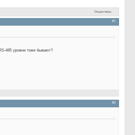
Опции темы
#1
 RS-485 уровни тоже бывают?
#2