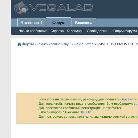
Что нового?
Форум
Викизона
Новые сообщения
Справка
Календарь
Сообщество
Опции форума
Форум
Тематические
Звук и компьютер
SMSL X-USB XMOS USB To
>
>
>
Если это ваш первый визит, рекомендуем почитать
справку
по 
Для того, чтобы начать писать сообщения, Вам необходимо
за
Для просмотра сообщений регистрация не требуется.
Забыли пароль? Нажмите
ЗДЕСЬ!
Для повторного запроса письма на активацию учетной запис