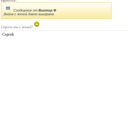
записываю.
Off
топик:
Сообщение от
Виктор Ф
Война с женой давно выиграна.
Строго ты с женой!
Сергей.
Виктор Ф
сказал(-а):
12.05.2006
12:09
Re: Хранилища для CD/DVD - кто, как и где
хранит?
Поясню насчет войны
. Радиодетали и винил занимают 70%
всего жизненного пространства