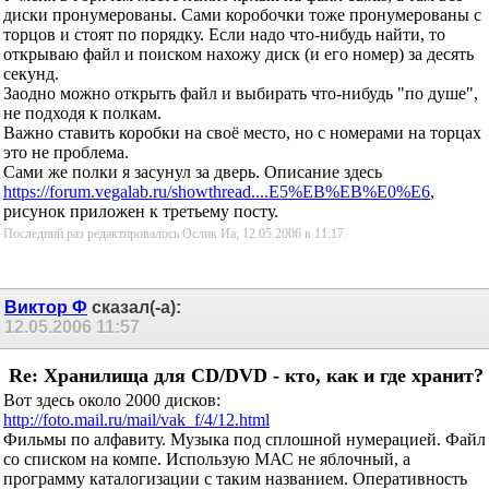
У меня в горячем месте лежит ярлык на файл cd.xls, а там все
диски пронумерованы. Сами коробочки тоже пронумерованы с
торцов и стоят по порядку. Если надо что-нибудь найти, то
открываю файл и поиском нахожу диск (и его номер) за десять
секунд.
Заодно можно открыть файл и выбирать что-нибудь "по душе",
не подходя к полкам.
Важно ставить коробки на своё место, но с номерами на торцах
это не проблема.
Сами же полки я засунул за дверь. Описание здесь
https://forum.vegalab.ru/showthread....E5%EB%EB%E0%E6
,
рисунок приложен к третьему посту.
Последний раз редактировалось Ослик Иа; 12.05.2006 в
11:17
.
Виктор Ф
сказал(-а):
12.05.2006
11:57
Re: Хранилища для CD/DVD - кто, как и где
хранит?
Вот здесь около 2000 дисков:
http://foto.mail.ru/mail/vak_f/4/12.html
Фильмы по алфавиту. Музыка под сплошной нумерацией. Файл