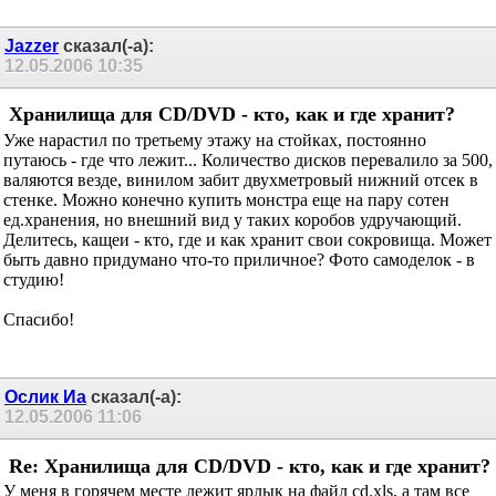
Jazzer
сказал(-а):
12.05.2006
10:35
Хранилища для CD/DVD - кто, как и где хранит?
Уже нарастил по третьему этажу на стойках, постоянно
путаюсь - где что лежит... Количество дисков перевалило за 500,
валяются везде, винилом забит двухметровый нижний отсек в
стенке. Можно конечно купить монстра еще на пару сотен
ед.хранения, но внешний вид у таких коробов удручающий.
Делитесь, кащеи - кто, где и как хранит свои сокровища. Может
быть давно придумано что-то приличное? Фото самоделок - в
студию!
Спасибо!
Ослик Иа
сказал(-а):
12.05.2006
11:06
Re: Хранилища для CD/DVD - кто, как и где
хранит?