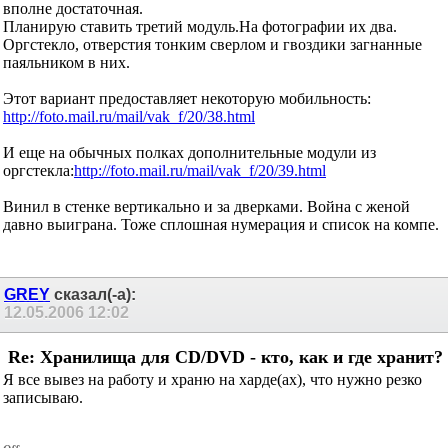
со списком на компе. Использую МАС не яблочный, а
программу каталогизации с таким названием. Оперативность
вполне достаточная.
Планирую ставить третий модуль.На фотографии их два.
Оргстекло, отверстия тонким сверлом и гвоздики загнанные
паяльником в них.
Этот вариант предоставляет некоторую мобильность:
http://foto.mail.ru/mail/vak_f/20/38.html
И еще на обычных полках дополнительные модули из
оргстекла:
http://foto.mail.ru/mail/vak_f/20/39.html
Винил в стенке вертикально и за дверками. Война с женой
давно выиграна. Тоже сплошная нумерация и список на компе.
GREY
сказал(-а):
12.05.2006
12:02
Re: Хранилища для CD/DVD - кто, как и где
хранит?
Я все вывез на работу и храню на харде(ах), что нужно резко