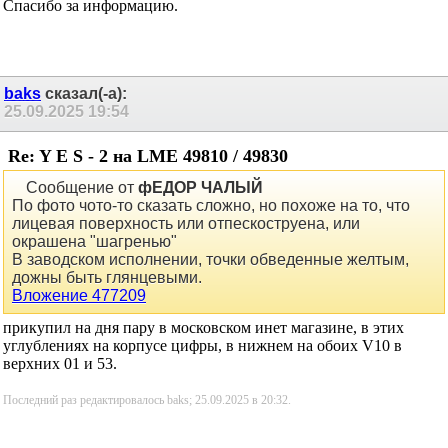
telemaster2007
сказал(-а):
08.09.2025
13:13
Re: Y E S - 2 на LME 49810 / 49830
Спасибо за информацию.
baks
сказал(-а):
25.09.2025
19:54
Re: Y E S - 2 на LME 49810 / 49830
Сообщение от
фЕДОР ЧАЛЫЙ
По фото чото-то сказать сложно, но похоже на то, что
лицевая поверхность или отпескоструена, или
окрашена "шагренью"
В заводском исполнении, точки обведенные желтым,
дожны быть глянцевыми.