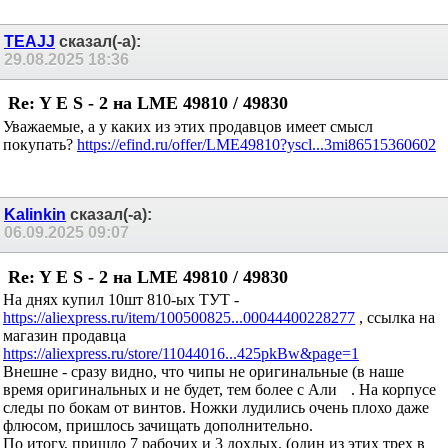
TEAJJ
сказал(-а):
29.08.2025
18:36
Re: Y E S - 2 на LME 49810 / 49830
Уважаемые, а у каких из этих продавцов имеет смысл
покупать?
https://efind.ru/offer/LME49810?yscl...3mi86515360602
Kalinkin
сказал(-а):
06.09.2025
09:07
Re: Y E S - 2 на LME 49810 / 49830
На днях купил 10шт 810-ых ТУТ -
https://aliexpress.ru/item/100500825...00044400228277
, ссылка на
магазин продавца
https://aliexpress.ru/store/11044016...425pkBw&page=1
Внешне - сразу видно, что чипы не оригинальные (в наше
время оригинальных и не будет, тем более с Али
. На
корпусе следы по бокам от винтов. Ножки лудились очень
плохо даже флюсом, пришлось зачищать дополнительно.