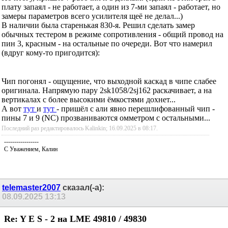
По итогу, пришло 7 рабочих и 3 дохлых. (один из этих трех в
плату запаял - не работает, а один из 7-ми запаял - работает, но
замеры параметров всего усилителя щеё не делал...)
В наличии была старенькая 830-я. Решил сделать замер
обычных тестером в режиме сопротивления - общий провод на
пин 3, красным - на остальные по очереди. Вот что намерил
(вдруг кому-то пригодится):
Чип погонял - ощущение, что выходной каскад в чипе слабее
оригинала. Напрямую пару 2sk1058/2sj162 раскачивает, а на
вертикалах с более высокими ёмкостями дохнет...
А вот
тут
и
тут
- пришёл с али явно перешлифованный чип -
пины 7 и 9 (NC) прозваниваются омметром с остальными...
Последний раз редактировалось Kalinkin; 16.09.2025 в
08:17
.
-----------------
С Уважением, Калин