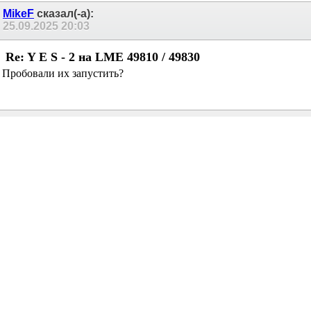
Вложение 477209
прикупил на дня пару в московском инет магазине, в этих
углублениях на корпусе цифры, в нижнем на обоих V10 в
верхних 01 и 53.
Последний раз редактировалось baks; 25.09.2025 в
20:32
.
MikeF
сказал(-а):
25.09.2025
20:03
Re: Y E S - 2 на LME 49810 / 49830
Пробовали их запустить?