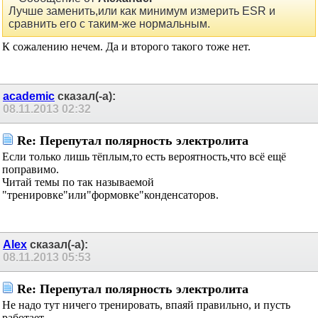
высокая, на вскидку не больше 40 градусов.
Сообщение от
Alexander
Лучше заменить,или как минимум измерить ESR и
сравнить его с таким-же нормальным.
К сожалению нечем. Да и второго такого тоже нет.
academic
сказал(-а):
08.11.2013
02:32
Re: Перепутал полярность электролита
Если только лишь тёплым,то есть вероятность,что всё ещё
поправимо.
Читай темы по так называемой
"тренировке"или"формовке"конденсаторов.
Alex
сказал(-а):
08.11.2013
05:53