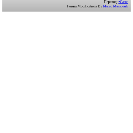
Перевод:
zCarot
Forum Modifications By
Marco Mamdouh