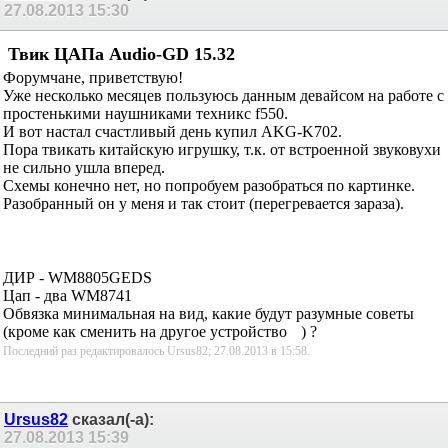
27.08.2013
15:30
Твик ЦАПа Audio-GD 15.32
Форумчане, приветствую!
Уже несколько месяцев пользуюсь данным девайсом на работе с
простенькими наушниками техникс f550.
И вот настал счастливый день купил AKG-K702.
Пора твикать китайскую игрушку, т.к. от встроенной звуковухи
не сильно ушла вперед.
Схемы конечно нет, но попробуем разобраться по картинке.
Разобранный он у меня и так стоит (перегревается зараза).
ДИР - WM8805GEDS
Цап - два WM8741
Обвязка минимальная на вид, какие будут разумные советы
(кроме как сменить на другое устройство
) ?
Последний раз редактировалось Ursus82; 27.08.2013 в
15:58
.
Ursus82
сказал(-а):
27.08.2013
15:39