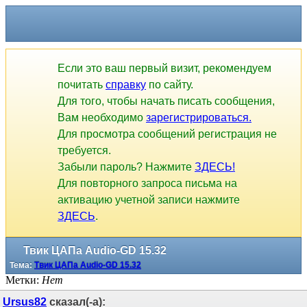
Если это ваш первый визит, рекомендуем
почитать
справку
по сайту.
Для того, чтобы начать писать сообщения,
Вам необходимо
зарегистрироваться.
Для просмотра сообщений регистрация не
требуется.
Забыли пароль? Нажмите
ЗДЕСЬ!
Для повторного запроса письма на
активацию учетной записи нажмите
ЗДЕСЬ
.
Твик ЦАПа Audio-GD 15.32
Тема:
Твик ЦАПа Audio-GD 15.32
Метки:
Нет
Ursus82
сказал(-а):