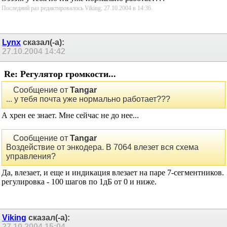
Последний раз редактировалось Viking; 27.10.2004 в
14:36
.
Lynx
сказал(-а):
27.10.2004
14:42
Re: Регулятор громкости...
Сообщение от
Tangar
... у тебя почта уже нормально работает???
А хрен ее знает. Мне сейчас не до нее...
Сообщение от
Tangar
Воздействие от энкодера. В 7064 влезет вся схема
управления?
Да, влезает, и еще и индикация влезает на паре 7-сегментников.
регулировка - 100 шагов по 1дБ от 0 и ниже.
Viking
сказал(-а):
27.10.2004
15:04