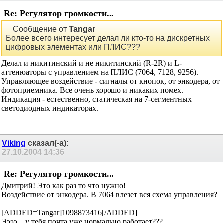
Re: Регулятор громкости...
Сообщение от
Tangar
Более всего интересует делал ли кто-то на дискретных
цифровых элементах или ПЛИС???
Делал и никитинский и не никитинский (R-2R) и L-
аттенюаторы с управлением на ПЛИС (7064, 7128, 9256).
Управляющее воздействие - сигналы от кнопок, от энкодера, от
фотоприемника. Все очень хорошо и никаких помех.
Индикация - естественно, статическая на 7-сегментных
светодиодных индикаторах.
Viking
сказал(-а):
27.10.2004
14:36
Re: Регулятор громкости...
Дмитрий! Это как раз то что нужно!
Воздействие от энкодера. В 7064 влезет вся схема управления?
[ADDED=Tangar]1098873416[/ADDED]
Ээээ... у тебя почта уже нормально работает???