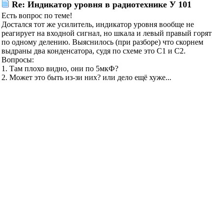
Re: Индикатор уровня в радиотехнике У 101
Есть вопрос по теме!
Достался тот же усилитель, индикатор уровня вообще не
реагирует на входной сигнал, но шкала и левый правый горят
по одному делению. Выяснилось (при разборе) что скорнем
выдраны два конденсатора, судя по схеме это С1 и С2.
Вопросы:
1. Там плохо видно, они по 5мкФ?
2. Может это быть из-зи них? или дело ещё хуже...
3. Чем можно заменить? в наличяи имею 4,7мкФ 50V, если
покупать то на сколько вольт?
Последний раз редактировалось Misko; 10.11.2009 в
13:29
.
Причина:
Добавлено
сообщение
VULFF
сказал(-а):
27.03.2011
00:57
Re: Индикатор уровня в радиотехнике У 101
Ставь свои и не парься если из=за них результат на лицо....
А вообще замени все литики на импорт и будет ништяк..