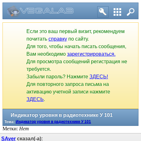
Если это ваш первый визит, рекомендуем
почитать
справку
по сайту.
Для того, чтобы начать писать сообщения,
Вам необходимо
зарегистрироваться.
Для просмотра сообщений регистрация не
требуется.
Забыли пароль? Нажмите
ЗДЕСЬ!
Для повторного запроса письма на
активацию учетной записи нажмите
ЗДЕСЬ
.
Индикатор уровня в радиотехнике У 101
Тема:
Индикатор уровня в радиотехнике У 101
Метки:
Нет
SAver
сказал(-а):