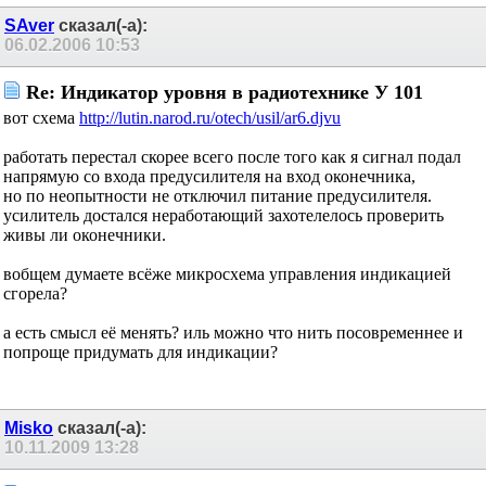
SAver
сказал(-а):
06.02.2006
10:53
Re: Индикатор уровня в радиотехнике У 101
вот схема
http://lutin.narod.ru/otech/usil/ar6.djvu
работать перестал скорее всего после того как я сигнал подал
напрямую со входа предусилителя на вход оконечника,
но по неопытности не отключил питание предусилителя.
усилитель достался неработающий захотелелось проверить
живы ли оконечники.
вобщем думаете всёже микросхема управления индикацией
сгорела?
а есть смысл её менять? иль можно что нить посовременнее и
попроще придумать для индикации?
Misko
сказал(-а):
10.11.2009
13:28