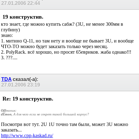
27.01.2006
22:44
19 конструктив.
кто знает, где можно купить сабж? (3U, не менее 300мм в
глубину)
знаю:
1. митино Q-11, но там нету и вообще не бывает 3U, и вообще
ЧТО-ТО можно будет заказать только через месяц.
2. PolyRack. всё хорошо, но просят 65евриков. жаба однако!!!
3. ???....
TDA
сказал(-а):
27.01.2006
23:19
Re: 19 конструктив.
Off
топик:
dEmon
, А для чего если не секрет такой большой корпус?
Посмотри вот тут. 2U 1U точно там были, может 3U можно
заказать...