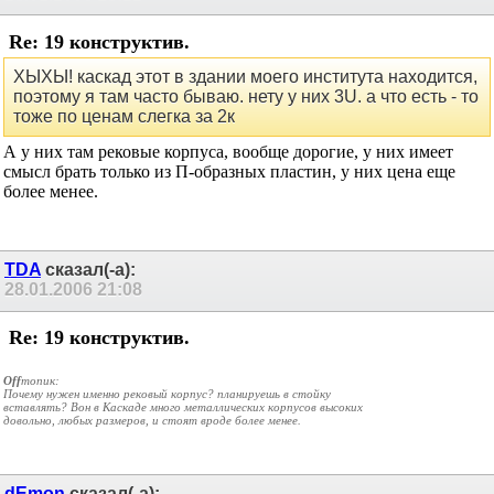
28.01.2006
18:22
Re: 19 конструктив.
ХЫХЫ! каскад этот в здании моего института находится,
поэтому я там часто бываю. нету у них 3U. а что есть - то
тоже по ценам слегка за 2к
А у них там рековые корпуса, вообще дорогие, у них имеет
смысл брать только из П-образных пластин, у них цена еще
более менее.
TDA
сказал(-а):
28.01.2006
21:08
Re: 19 конструктив.
Off
топик:
Почему нужен именно рековый корпус? планируешь в стойку
вставлять? Вон в Каскаде много металлических корпусов высоких
довольно, любых размеров, и стоят вроде более менее.