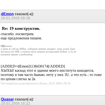
http://www.cpp-kaskad.ru/
dEmon
сказал(-а):
28.01.2006
09:36
Re: 19 конструктив.
спасибо. посмотрим.
еще предложения пишем.
Off
топик:
у меня ж саб на 400ке, собираю ченить мощное. пока усков 2шт
мостом от 50В, а потом мож ченить посерьезней будет. в 2u не
влезают транс и радиатор.
[ADDED=dEmon]1138430174[/ADDED]
ХЫХЫ! каскад этот в здании моего института находится,
поэтому я там часто бываю. нету у них 3U. а что есть - то тоже
по ценам слегка за 2к
Последний раз редактировалось dEmon; 28.01.2006 в
09:36
.
Quasar
сказал(-а):