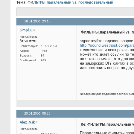
Тема:
ФИЛЬТРЫ.паралельный vs. последовательный
18.01.2006,
23:13
Simpl.K.
ФИЛЬТРЫ.паралельный vs
Частый гость
Автор темы
здраствуйте.надеюсь вопрос 
http://sound.westhost.com/para
к сожелению я нешпрехаю на
может кто знает ссылки по те
но я так понимаю, что для к
на заморских DIY сайтах в 
или поставить вопрос по-дру
Регистрация
15.01.2006
Адрес
Рига
Возраст
54
Сообщений
485
Последний раз редактировалось Simp
20.01.2006,
08:25
Alex_Nsk
Re: ФИЛЬТРЫ.паралельный