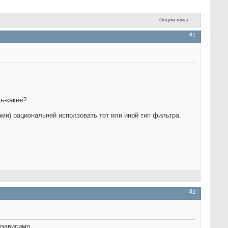
Опции темы
#1
ь-какие?
ами) рациональней исползовать тот или иной тип фильтра.
#2