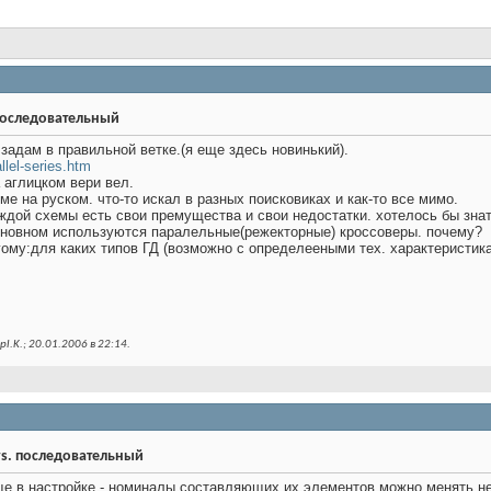
. последовательный
задам в правильной ветке.(я еще здесь новинький).
llel-series.htm
 аглицком вери вел.
ме на руском. что-то искал в разных поисковиках и как-то все мимо.
аждой схемы есть свои премущества и свои недостатки. хотелось бы знат
основном используются паралельные(режекторные) кроссоверы. почему?
гому:для каких типов ГД (возможно с определееными тех. характеристик
l.K.; 20.01.2006 в
22:14
.
 vs. последовательный