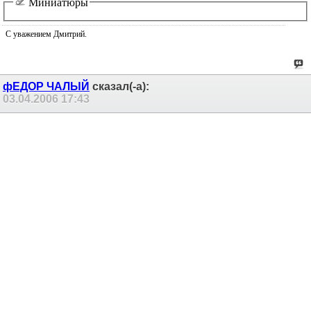
Миниатюры
С уважением Дмитрий.
фЕДОР ЧАЛЫЙ
сказал(-а):
03.04.2006
17:43
Re: Конденсаторы
Рубиконы - нормальные кондеры общего применения.
Ничего выдающегося, но если не подсохшие,
выбрасывать не стОит, луше нынешнего левака типа
джамикона.
Панасы - отличные емкости, в 90-х их широко пихали в
не самые дешевые аппараты. Тем более биполяры.
Gerbil Znam
сказал(-а):
04.04.2006
15:48
Re: Конденсаторы