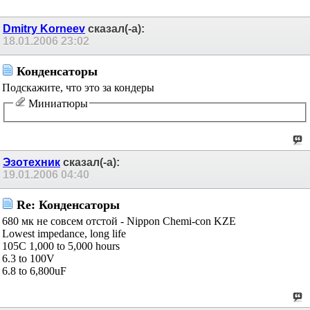
11
12
13
14
15
16
17
Dmitry Korneev
сказал(-а):
18.01.2006
23:02
Конденсаторы
Подскажите, что это за кондеры
Миниатюры
Эзотехник
сказал(-а):
19.01.2006
04:40
Re: Конденсаторы
680 мк не совсем отстой - Nippon Chemi-con KZE
Lowest impedance, long life
105C 1,000 to 5,000 hours
6.3 to 100V
6.8 to 6,800uF
Charlez
сказал(-а):