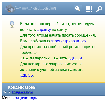
Конденсаторы
Тема:
Конденсаторы
Если это ваш первый визит, рекомендуем
почитать
справку
по сайту.
Для того, чтобы начать писать сообщения,
Вам необходимо
зарегистрироваться.
Для просмотра сообщений регистрация не
требуется.
Забыли пароль? Нажмите
ЗДЕСЬ!
Для повторного запроса письма на
активацию учетной записи нажмите
ЗДЕСЬ
.
Метки:
конденсаторы
1
2
3
4
5
6
7
8
9
10