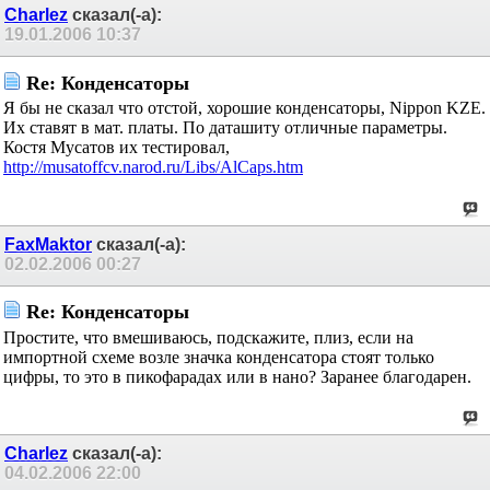
19.01.2006
10:37
Re: Конденсаторы
Я бы не сказал что отстой, хорошие конденсаторы,
Nippon KZE. Их ставят в мат. платы. По даташиту
отличные параметры. Костя Мусатов их тестировал,
http://musatoffcv.narod.ru/Libs/AlCaps.htm
FaxMaktor
сказал(-а):
02.02.2006
00:27
Re: Конденсаторы
Простите, что вмешиваюсь, подскажите, плиз, если на
импортной схеме возле значка конденсатора стоят
только цифры, то это в пикофарадах или в нано?
Заранее благодарен.
Charlez
сказал(-а):
04.02.2006
22:00