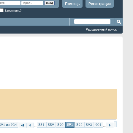
Помощь
Регистрация
Запомнить?
Расширенный поиск
891 из 934
881
889
890
891
892
893
901
...
...