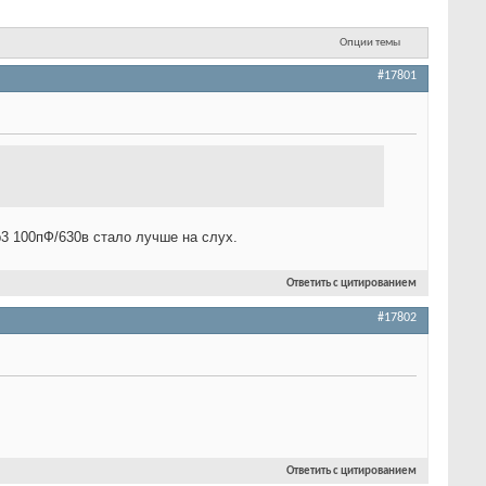
Опции темы
#17801
p3 100пФ/630в стало лучше на слух.
Ответить с цитированием
#17802