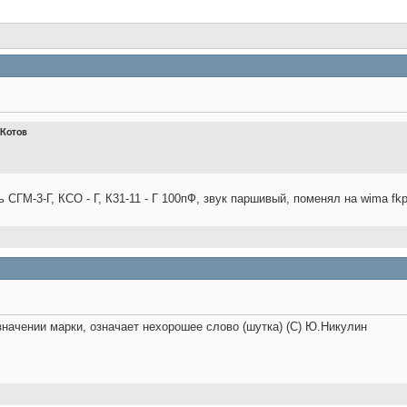
ндр Котов
 СГМ-3-Г, КСО - Г, К31-11 - Г 100пФ, звук паршивый, поменял на wima fk
означении марки, означает нехорошее слово (шутка) (С) Ю.Никулин