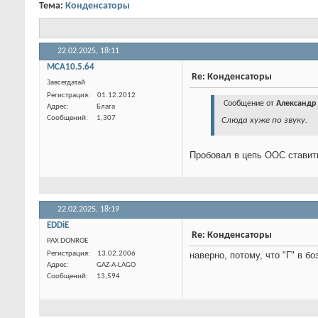
Тема:
Конденсаторы
22.02.2025,
18:11
MCA10.5.64
Re: Конденсаторы
Завсегдатай
Сообщение от
Алекса
Слюда хуже по звуку.
Пробовал в цепь ООС ставить
Регистрация
01.12.2012
Адрес
Блага
Сообщений
1,307
22.02.2025,
18:19
EDDiE
Re: Конденсаторы
PAX DONROE
наверно, потому, что "Г" в б