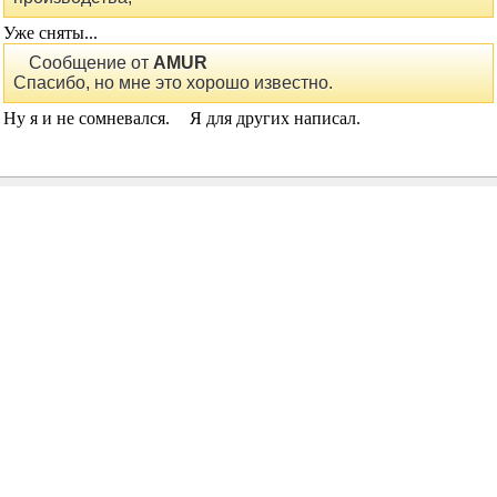
Сообщение от
AMUR
То, что не будет, точно, т.к. снимает это дело с
производства,
Уже сняты...
Сообщение от
AMUR
Спасибо, но мне это хорошо известно.
Ну я и не сомневался.
Я для других написал.
Kompros
сказал(-а):
05.01.2006
01:14
Re: Год выпуска BG?
Сообщение от
Viking
Уже сняты...
Точно?
Где-то полгода назад были разговоры на эту тему и, вроде,
отказались от снятия.