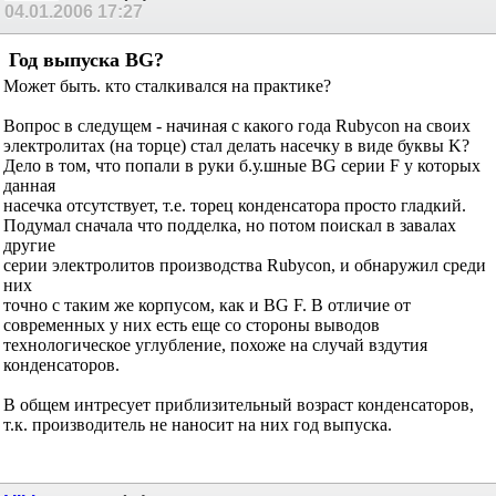
04.01.2006
17:27
Год выпуска BG?
Может быть. кто сталкивался на практике?
Вопрос в следущем - начиная с какого года Rubycon на своих
электролитах (на торце) стал делать насечку в виде буквы K?
Дело в том, что попали в руки б.у.шные BG серии F у которых
данная
насечка отсутствует, т.е. торец конденсатора просто гладкий.
Подумал сначала что подделка, но потом поискал в завалах
другие
серии электролитов производства Rubycon, и обнаружил среди
них
точно с таким же корпусом, как и BG F. В отличие от
современных у них есть еще со стороны выводов
технологическое углубление, похоже на случай вздутия
конденсаторов.
В общем интресует приблизительный возраст конденсаторов,
т.к. производитель не наносит на них год выпуска.