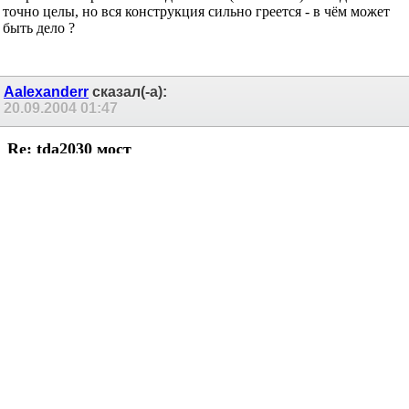
что стояит и микрухи просто TDA2030 (без индексов, т.е.
питание от +-14 до +-18, а не до +-22 в). Всё собрал - на выходе
напряжение прыгает от 0 до +-25 в. (постоянки) - все детали
точно целы, но вся конструкция сильно греется - в чём может
быть дело ?
Aalexanderr
сказал(-а):
20.09.2004
01:47
Re: tda2030 мост
Кто-нибудь собирал это ?
Гость
сказал(-а):
20.09.2004
22:43
Re: tda2030 мост
Сообщение от
Aalexanderr
Кто-нибудь собирал это ?