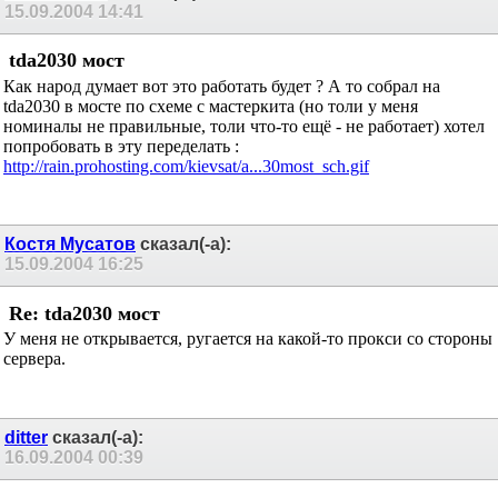
15.09.2004
14:41
tda2030 мост
Как народ думает вот это работать будет ? А то собрал на
tda2030 в мосте по схеме с мастеркита (но толи у меня
номиналы не правильные, толи что-то ещё - не работает) хотел
попробовать в эту переделать :
http://rain.prohosting.com/kievsat/a...30most_sch.gif
Костя Мусатов
сказал(-а):
15.09.2004
16:25
Re: tda2030 мост
У меня не открывается, ругается на какой-то прокси со стороны
сервера.
ditter
сказал(-а):
16.09.2004
00:39