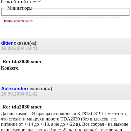
Re: tda2030 мост
Речь об этой схеме?
Миниатюры
Dictum sapienti sat est
ditter
сказал(-а):
19.09.2004
19:41
Re: tda2030 мост
Konkere
,
Aalexanderr
сказал(-а):
20.09.2004
01:42
Re: tda2030 мост
Да оно самое... Я правда использовал KT818Г/819Г вместо тех,