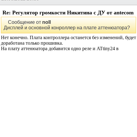
Re: Регулятор громкости Никитина с ДУ от
antecom
Сообщение от
antecom
Плата аттенюатора (ориентировочно 93х25мм) будет
содержать свой микроконтроллер, связанный по
последовательному каналу с основным контроллером.
Такое решение позволяет сделать регулятор с
произвольным количеством каналов и возможностью
независимой регулировки ослабления.
Дисплей и основной конроллер на плате аттенюатора?
Трудно представить, каким количеством реле могут
управлять пара контроллеров...
antecom
сказал(-а):
25.06.2011
20:39
Re: Регулятор громкости Никитина с ДУ от
antecom
Сообщение от
noll