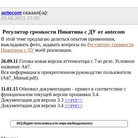
11
12
13
14
15
16
17
antecom
сказал(-а):
25.06.2011
17:45
Регулятор громкости Никитина с ДУ от
antecom
В этой теме предлагаю делиться опытом применения,
выкладывать фото, задавать вопросы по
Регулятору
громкости Никитина с ДУ
моей реализации.
26.09.11
Готова новая версия аттенюатора с 7-ю реле.
Условное название Att7.
Вся информация в прикрепленном руководстве
пользователя (Att7_Manual.pdf).
11.01.15
Обновил документацию - привел в соответствие
с функционалом текущей версии прошивки 3.4.
Документация для версии 3.3
>>тут<<
Документация для версии 3.4
>>тут<<
FAQ (будет пополняться по мере необходимости)