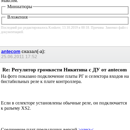
Максим.
Миниатюры
Вложения
Последний раз редактировалось Konkere; 13.10.2019 в
00:18
.
Причина:
Заменил файл с документацией.
antecom
сказал(-а):
25.06.2011
17:52
Re: Регулятор громкости Никитина с ДУ от
antecom
На фото показано подключение платы РГ и селектора
входов на бистабильных реле к плате контроллера.