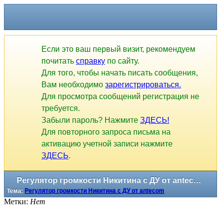
Регулятор громкости Никитина с ДУ от antecom
Тема:
Регулятор громкости Никитина с ДУ от antecom
Если это ваш первый визит, рекомендуем
почитать
справку
по сайту.
Для того, чтобы начать писать сообщения,
Вам необходимо
зарегистрироваться.
Для просмотра сообщений регистрация не
требуется.
Забыли пароль? Нажмите
ЗДЕСЬ!
Для повторного запроса письма на
активацию учетной записи нажмите
ЗДЕСЬ
.
Метки:
Нет
1
2
3
4
5
6
7
8
9
10