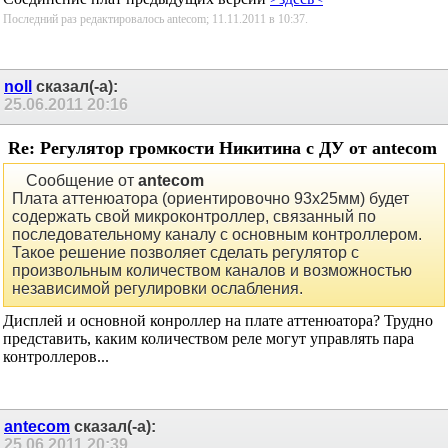
Если в селекторе установлены обычные реле, он
подключается к разъему XS2.
Соединение плат предыдущих версий
>здесь<
Последний раз редактировалось antecom; 11.11.2011 в
10:37
.
noll
сказал(-а):
25.06.2011
20:16