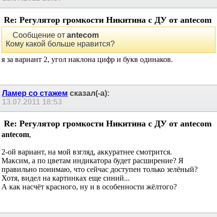
ручки РГ: например, сектор на 270...300 град., и по нему
перемещается, поворачиваясь, светящаяся риска. Не знаю, как
кому, но мне децибелы ни о чем не говорят. А по угловому
положению риски мгновенно видишь громкость.
aleks2969
сказал(-а):
13.07.2011
18:37
Re: Регулятор громкости Никитина с ДУ от
antecom
Сообщение от
antecom
Кому какой больше нравится?
я за вариант 2, угол наклона цифр и букв одинаков.
Ламер со стажем
сказал(-а):
13.07.2011
18:53
Re: Регулятор громкости Никитина с ДУ от