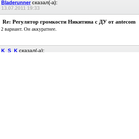
antecom
antecom
,
2-ой вариант, на мой взгляд, аккуратнее смотрится.
Максим, а по цветам индикатора будет расширение? Я
правильно понимаю, что сейчас доступен только зелёный?
Хотя, видел на картинках еще синий...
А как насчёт красного, ну и в особенности жёлтого?
Bladerunner
сказал(-а):
13.07.2011
19:33
Re: Регулятор громкости Никитина с ДУ от
antecom
2 вариант. Он аккуратнее.
K_S_K
сказал(-а):
13.07.2011
20:05