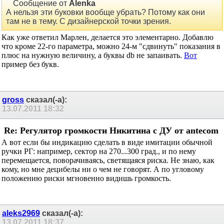
Вариант 1 - размер цифр 0.56 дюйма (14.2мм). Сейчас
устанавливаются именно эти индикаторы.
Вариант 2 - размер цифр 0.5 дюйма (12.7мм)
Кому какой больше нравится? (Хотел добавить опрос, но
похоже тему нужно сразу открывать в виде опроса).
Сообщение от
Alenka
А нельзя эти буковки вообще убрать? Потому как они
там не в тему. С дизайнерской точки зрения.
Как уже ответил Марлен, делается это элементарно. Добавлю
что кроме 22-го параметра, можно 24-м "сдвинуть" показания в
плюс на нужную величину, а буквы db не запаивать.
Вот
пример без букв.
gross
сказал(-а):
13.07.2011
18:32
Re: Регулятор громкости Никитина с ДУ от
antecom
А вот если бы индикацию сделать в виде имитации обычной