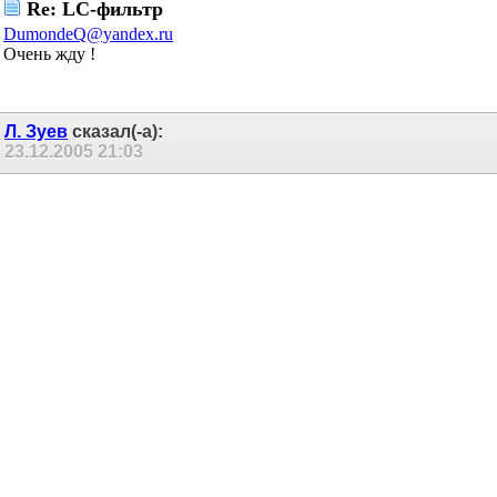
Re: LC-фильтр
DumondeQ@yandex.ru
Очень жду !
Л. Зуев
сказал(-а):
23.12.2005
21:03
Re: LC-фильтр
Dumonde
, выслал.
Dumonde
сказал(-а):
23.12.2005
22:06
Re: LC-фильтр
Огромнейшее спаиб - хороший подарок к НГ
А есть еще что-нибудь на ту же тематику?
TDA
сказал(-а):