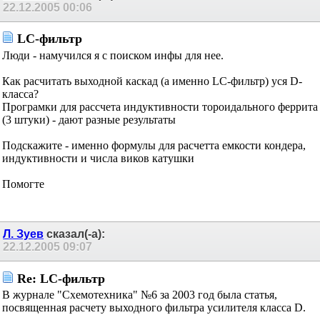
22.12.2005
00:06
LC-фильтр
Люди - намучился я с поиском инфы для нее.
Как расчитать выходной каскад (а именно LC-фильтр) уся D-
класса?
Програмки для рассчета индуктивности тороидального феррита
(3 штуки) - дают разные результаты
Подскажите - именно формулы для расчетта емкости кондера,
индуктивности и числа виков катушки
Помогте
Л. Зуев
сказал(-а):
22.12.2005
09:07
Re: LC-фильтр
В журнале "Схемотехника" №6 за 2003 год была статья,
посвященная расчету выходного фильтра усилителя класса D.