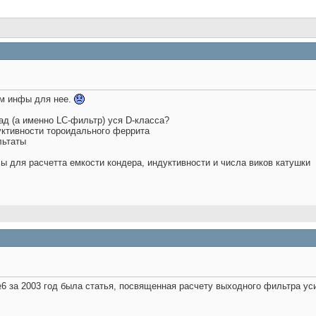
ом инфы для нее.
ад (а именно LC-фильтр) уся D-класса?
уктивности тороидального феррита
льтаты
 для расчетта емкости кондера, индуктивности и числа виков катушки
6 за 2003 год была статья, посвященная расчету выходного фильтра ус