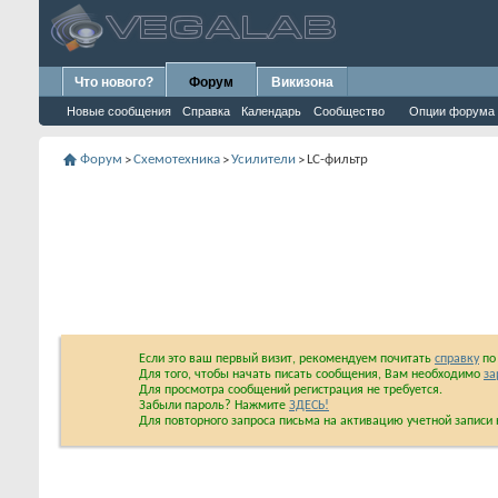
Что нового?
Форум
Викизона
Новые сообщения
Справка
Календарь
Сообщество
Опции форума
Форум
Схемотехника
Усилители
LC-фильтр
>
>
>
Если это ваш первый визит, рекомендуем почитать
справку
по 
Для того, чтобы начать писать сообщения, Вам необходимо
за
Для просмотра сообщений регистрация не требуется.
Забыли пароль? Нажмите
ЗДЕСЬ!
Для повторного запроса письма на активацию учетной запис