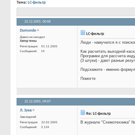
Тема:
LC-фильтр
22.12.2005,
00:06
Dumonde
LC-фильтр
Давно не заходил
Автор темы
Люди - намучился я с поиск
Регистрация
01.11.2005
Как расчитать выходной каск
Сообщений
14
Програмки для рассчета инд
(3 штуки) - дают разные резу
Подскажите - именно формулы
Помогте
22.12.2005,
09:07
Л. Зуев
Re: LC-фильтр
Завсегдатай
В журнале "Схемотехника" №