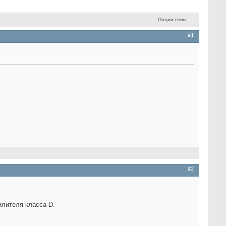
Опции темы
#1
#2
илителя класса D.