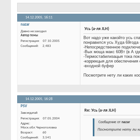
Тема:
Усь (а-ля JLH)
14.12.2005,
16:11
nazar
Усь (а-ля JLH)
Давно не заходил
Автор темы
Вот надо уже какойто усь сп
понравился усь Худа 69года 
-Непосредственное подключе
-Вых моща макс 60Вт (в А где
-Термостабилизацыя тока пок
-коррекцыя для обеспечения
-входной буфер
Посмотрите нету ли каких ко
Регистрация
07.10.2005
Сообщений
2,483
14.12.2005,
16:28
PSV
Re: Усь (а-ля JLH)
Завсегдатай
Регистрация
07.05.2004