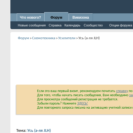
Что нового?
Форум
Викизона
Новые сообщения
Справка
Календарь
Сообщество
Опции форума
Форум
Схемотехника
Усилители
Усь (а-ля JLH)
>
>
>
Если это ваш первый визит, рекомендуем почитать
справку
по 
Для того, чтобы начать писать сообщения, Вам необходимо
за
Для просмотра сообщений регистрация не требуется.
Забыли пароль? Нажмите
ЗДЕСЬ!
Для повторного запроса письма на активацию учетной запис