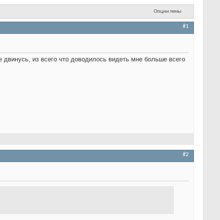
Опции темы
#1
е двинусь, из всего что доводилось видеть мне больше всего
#2