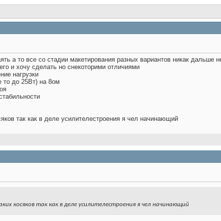
аять а то все со стадии макетирования разных вариантов никак дальше н
его и хочу сделать но снекоторими отличиями
ние нагрузки
 то до 25Вт) на 8ом
оя
 стабильности
сяков так как в деле усилителестроения я чел начинающий