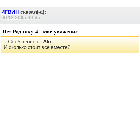
Перемат бывает и положительным! Особенно от перемота
40W + 9W (все с перемотом, тройной пропиткой и арматурой)
мне обошлись 664 руб. + 450 руб. соответственно (самовывоз).
ИГВИН
сказал(-а):
06.12.2005
00:45
Re: Роднику-4 - моё уважение
Сообщение от
Ale
И сколько стоит все вместе?
Хорошую работу я лично ценю дороже денег!
Отлично, Андрей! Подумаю, может заказывать у них. Надоело
учить работать людей, не хотящих это делать...
Игорь. Meridian 507.24 => DAC6 v2+свой выхлоп => Noosfera Master =>
Celestion A2 + Hand-made cable
GREY
сказал(-а):