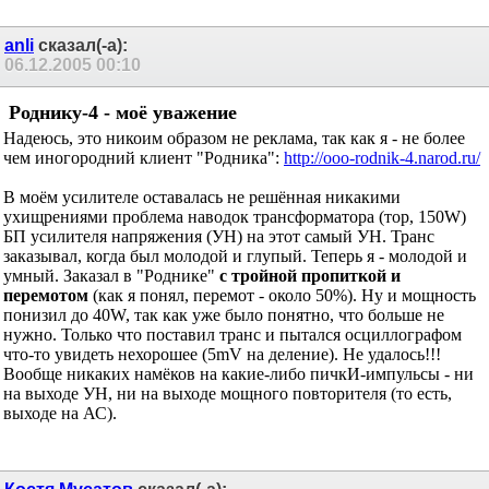
anli
сказал(-а):
06.12.2005
00:10
Роднику-4 - моё уважение
Надеюсь, это никоим образом не реклама, так как я - не более
чем иногородний клиент "Родника":
http://ooo-rodnik-4.narod.ru/
В моём усилителе оставалась не решённая никакими
ухищрениями проблема наводок трансформатора (тор, 150W)
БП усилителя напряжения (УН) на этот самый УН. Транс
заказывал, когда был молодой и глупый. Теперь я - молодой и
умный. Заказал в "Роднике"
с тройной пропиткой и
перемотом
(как я понял, перемот - около 50%). Ну и мощность
понизил до 40W, так как уже было понятно, что больше не
нужно. Только что поставил транс и пытался осциллографом
что-то увидеть нехорошее (5mV на деление). Не удалось!!!
Вообще никаких намёков на какие-либо пичкИ-импульсы - ни
на выходе УН, ни на выходе мощного повторителя (то есть,
выходе на АС).