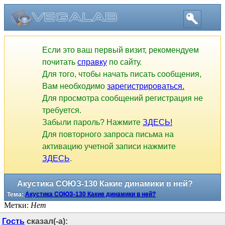
Если это ваш первый визит, рекомендуем
почитать
справку
по сайту.
Для того, чтобы начать писать сообщения,
Вам необходимо
зарегистрироваться.
Для просмотра сообщений регистрация не
требуется.
Забыли пароль? Нажмите
ЗДЕСЬ!
Для повторного запроса письма на
активацию учетной записи нажмите
ЗДЕСЬ
.
Акустика СОЮЗ-130 Какие динамики в ней?
Тема:
Акустика СОЮЗ-130 Какие динамики в ней?
Метки:
Нет
Гость
сказал(-а):