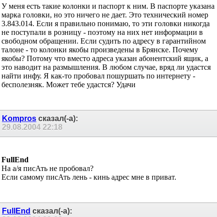
У меня есть такие колонки и паспорт к ним. В паспорте указана
марка головки, но это ничего не дает. Это технический номер
3.843.014. Если я правильно понимаю, то эти головки никогда
не поступали в розницу - поэтому на них нет информации в
свободном обращении. Если судить по адресу в гарантийном
талоне - то колонки якобы произведены в Брянске. Почему
якобы? Потому что вместо адреса указан абонентский ящик, а
это наводит на размышления. В любом случае, вряд ли удастся
найти инфу. Я как-то пробовал пошуршать по интернету -
бесполезняк. Может тебе удастся? Удачи
Kompros
сказал(-а):
29.08.2004
22:18
FullEnd
На а/я писАть не пробовал?
Если самому писАть лень - кинь адрес мне в приват.
FullEnd
сказал(-а):