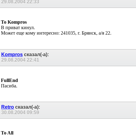
29.08.2004
22:33
To Kompros
В приват кинул.
Может еще кому интересно: 241035, г. Брянск, а/я 22.
Kompros
сказал(-а):
29.08.2004
22:41
FullEnd
Пасиба.
Retro
сказал(-а):
30.08.2004
09:59