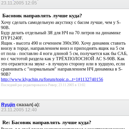
23.11.2005
12:05
Басовик направлять лучше куда?
Хочу сделать самодельную акустику с басом лучше, чем у S-
90B.
Буду делать отдельный ЗЯ для НЧ на 70 литров на динамике
DYP1240F.
Ящик - высота 490 и сечением 390х390. Хочу динамик ставить
внизу в торце, направлением вниз и приподнять ящик на 5 см
от пола - поставлю 4 ноги длиной 5 см, получается как бы САБ,
но с частотой раздела как у ТРЁХПОЛОСНОЙ АС S-90B. Как
это отразится на звуке - в лучшую сторону или в худшую, если
сравнивать с "нормальным" направлением НЧ динамика в S-
90B?
http://www.klyachin.ru/forum/topic.p...t=1#1132740156
Последний раз редактировалось Ривер; 23.11.2005 в
13:02
.
Ryujin
сказал(-а):
23.11.2005
12:40
Re: Басовик направлять лучше куда?