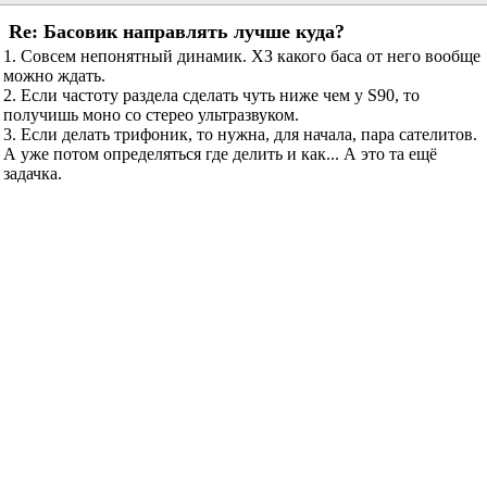
Re: Басовик направлять лучше куда?
1. Совсем непонятный динамик. ХЗ какого баса от него вообще
можно ждать.
2. Если частоту раздела сделать чуть ниже чем у S90, то
получишь моно со стерео ультразвуком.
3. Если делать трифоник, то нужна, для начала, пара сателитов.
А уже потом определяться где делить и как... А это та ещё
задачка.
Проще купить пару энтих Сенонов и сделать два ящика
.
Ривер
сказал(-а):
23.11.2005
14:26
Re: Басовик направлять лучше куда?
Я уже купил пару этих Сенонов и буду делать ДВА таких
ящика.
Хочу сделать разделение частоты на НЧ и СЧ+ВЧ после
предварительного усилителя с темброблоком на входе
двухканального оконечного УНЧ на КАНАЛ НЧ и КАНАЛ