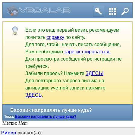
Если это ваш первый визит, рекомендуем
почитать
справку
по сайту.
Для того, чтобы начать писать сообщения,
Вам необходимо
зарегистрироваться.
Для просмотра сообщений регистрация не
требуется.
Забыли пароль? Нажмите
ЗДЕСЬ!
Для повторного запроса письма на
активацию учетной записи нажмите
ЗДЕСЬ
.
Басовик направлять лучше куда?
Тема:
Басовик направлять лучше куда?
Метки:
Нет
Ривер
сказал(-а):