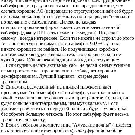
Ривер, я в своё время экспериментировал с конструированием
сабвуферов, и, сразу хочу сказать: это гораздо сложнее, чем
сделать хорошие АС (неправильно отрегулированный саб будет
не только локализоваться в комнате, но и навряд ли "совпадёт"
по звучанию с сателлитами. Далеко не каждая
специализированная фирма может сделать качественный
сабвуфер (даже у REL есть неудачные модели). Но делать
самому - всегда интереснее! Если ты никогда не строил до этого
АС - не советую приниматься за сабвуфер: 99,9% - у тебя
ничего хорошего не выйдет. Но получившаяся коробка с
динамиком тебя будет радовать тем, что собрал её ты, а не
чужой дядя. Общие рекомендации могу дать следующие:
1. Если будешь делать активный саб - не делай к нему усилков
на микросхеме: как правило, они не обладают хорошим
демпфированием. Лучший вариант - старые добрые
транзисторы.
2. Динамик, размещённый на нижней плоскости даёт
пресловутый "сейсмо-эффект" и сабвуфер, построенный по
такой схеме меньше локализуется в пространстве. Однако, он
будет больше кинотеатральным, чем музыкальным. Если
динамик разместить на передней панели - будет лучше атака,
бас обретёт большую чёткость. Но этот сабвуфер будет весьма
требователен к месту.
3. Если у тебя пол в комнате типа "Амурские волны" (трясётся
и скрипит, если по нему пройтись), сабвуфер либо вообще