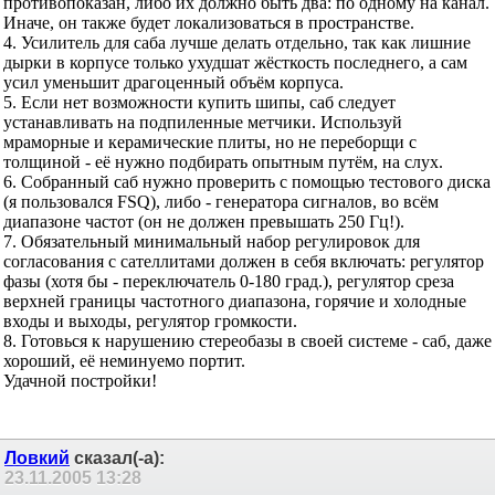
противопоказан, либо их должно быть два: по одному на канал.
Иначе, он также будет локализоваться в пространстве.
4. Усилитель для саба лучше делать отдельно, так как лишние
дырки в корпусе только ухудшат жёсткость последнего, а сам
усил уменьшит драгоценный объём корпуса.
5. Если нет возможности купить шипы, саб следует
устанавливать на подпиленные метчики. Используй
мраморные и керамические плиты, но не переборщи с
толщиной - её нужно подбирать опытным путём, на слух.
6. Собранный саб нужно проверить с помощью тестового диска
(я пользовался FSQ), либо - генератора сигналов, во всём
диапазоне частот (он не должен превышать 250 Гц!).
7. Обязательный минимальный набор регулировок для
согласования с сателлитами должен в себя включать: регулятор
фазы (хотя бы - переключатель 0-180 град.), регулятор среза
верхней границы частотного диапазона, горячие и холодные
входы и выходы, регулятор громкости.
8. Готовься к нарушению стереобазы в своей системе - саб, даже
хороший, её неминуемо портит.
Удачной постройки!
Ловкий
сказал(-а):
23.11.2005
13:28