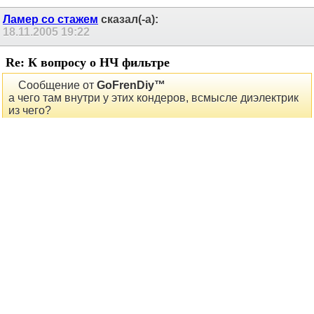
Ламер со стажем
сказал(-а):
18.11.2005
19:22
Re: К вопросу о НЧ фильтре
Сообщение от
GoFrenDiy™
а чего там внутри у этих кондеров, всмысле диэлектрик
из чего?
78 - полипропилен.
svolkovoy
сказал(-а):
18.11.2005
19:27
Re: К вопросу о НЧ фильтре
а китайские и тайваньские пусковые полипроиленовые
норальные? или лучше К78?