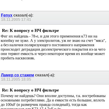
Поставить пусковые К78-17 и забыть.
Fenyx
сказал(-а):
18.11.2005
17:41
Re: К вопросу о НЧ фильтре
Фиг их найдешь - 78-е, и для этого применения к73 ни на
копейку не хуже. А у электролитов, уж не знаю на счет "мяса",
а без наличия поляризующего постоянного напряжения
происходит деградация диэлектрического покрытия из-за чего
они теряют емкость и через некоторое время их вообще может
пробить насквозняк.
Ламер со стажем
сказал(-а):
18.11.2005
18:05
Re: К вопросу о НЧ фильтре
Почему не найдешь? Они вполне доступны, т.к. востребованы
основными потребитлями. Да и емкости есть большие, вплоть
до 100uF (и размерчик правда солидный), тогда как