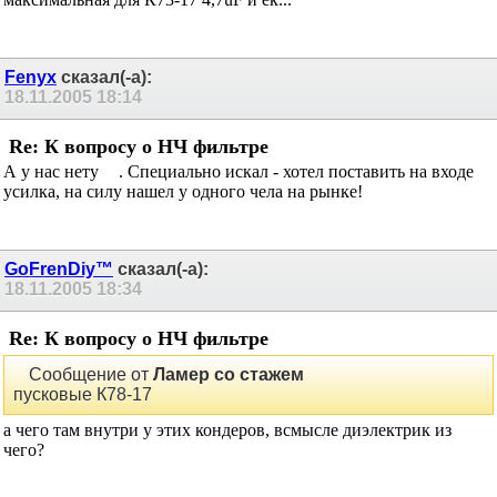
максимальная для К73-17 4,7uF и ёк...
Fenyx
сказал(-а):
18.11.2005
18:14
Re: К вопросу о НЧ фильтре
А у нас нету
. Специально искал - хотел поставить на входе
усилка, на силу нашел у одного чела на рынке!
GoFrenDiy™
сказал(-а):
18.11.2005
18:34
Re: К вопросу о НЧ фильтре
Сообщение от
Ламер со стажем
пусковые К78-17
а чего там внутри у этих кондеров, всмысле диэлектрик из
чего?