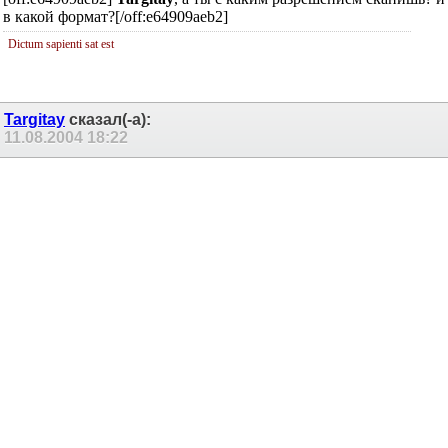
[off:e64909aeb2]
Targitay
, а ты с каким разрешением сканишь? и
в какой формат?[/off:e64909aeb2]
Dictum sapienti sat est
Targitay
сказал(-а):
11.08.2004
18:22
Сообщение от
Konkere
[off:587f827632]
Targitay
, а ты с каким разрешением
сканишь? и в какой формат?[/off:587f827632]
Да... Разрешение стояло поумолчанию - 200 -маловато, сам
знаю. ВА вот сколько надо поставить, чтобы нормально
получилось: 600, 1200?
"Авось не Бог, но пол-бога есть..." (Ю.Никитин)
Konkere
сказал(-а):