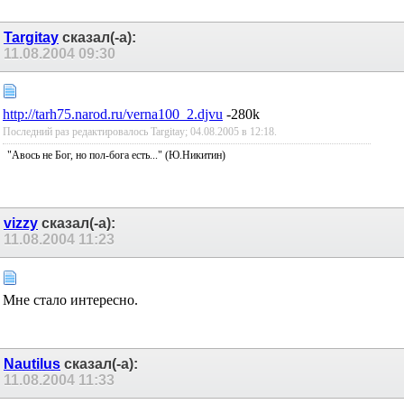
Targitay
сказал(-а):
11.08.2004
09:30
http://tarh75.narod.ru/verna100_2.djvu
-280k
Последний раз редактировалось Targitay; 04.08.2005 в
12:18
.
"Авось не Бог, но пол-бога есть..." (Ю.Никитин)
vizzy
сказал(-а):
11.08.2004
11:23
Мне стало интересно.
Nautilus
сказал(-а):
11.08.2004
11:33