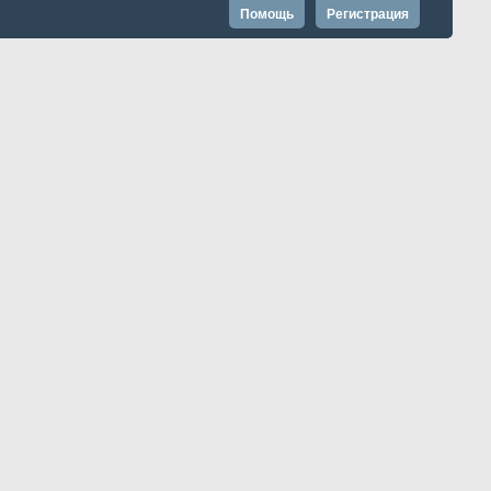
Помощь
Регистрация
Запомнить?
Расширенный поиск
Страница 3 из 211
1
2
3
4
5
13
з 4201
...