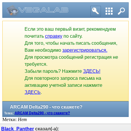
Если это ваш первый визит, рекомендуем
почитать
справку
по сайту.
Для того, чтобы начать писать сообщения,
Вам необходимо
зарегистрироваться.
Для просмотра сообщений регистрация не
требуется.
Забыли пароль? Нажмите
ЗДЕСЬ!
Для повторного запроса письма на
активацию учетной записи нажмите
ЗДЕСЬ
.
ARCAM Delta290 - что скажете?
Тема:
ARCAM Delta290 - что скажете?
Метки:
Нет
Black_Panther
сказал(-а):