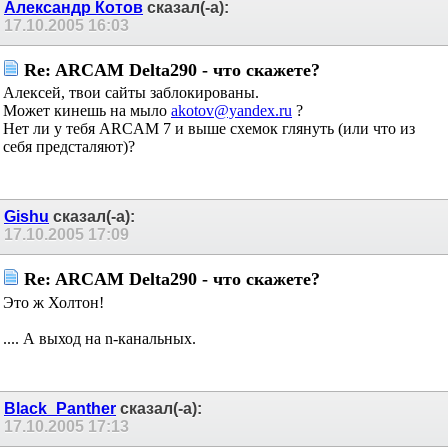
Александр Котов
сказал(-а):
17.10.2005
16:03
Re: ARCAM Delta290 - что скажете?
Алексей, твои сайты заблокированы.
Может кинешь на мыло
akotov@yandex.ru
?
Нет ли у тебя ARCAM 7 и выше схемок глянуть (или что из
себя предсталяют)?
Gishu
сказал(-а):
17.10.2005
17:09
Re: ARCAM Delta290 - что скажете?
Это ж Холтон!
.... А выход на n-канальных.
Black_Panther
сказал(-а):
17.10.2005
17:13