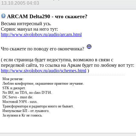
13.10.2005
04:03
ARCAM Delta290 - что скажете?
Весьма интересный усь.
Сервис мануал на него тут:
http://www.sivolobov.ru/audio/arcam.html
Что скажете по поводу его оконечника?
( если страница будет недоступна, возможно в связи с
переделкой сайта, то ссылка на Аркам будет по любому вот тут:
http://www.sivolobov.ru/audio/schemes.html
)
Моя религия:
Люблю комфортное, окрашенное приятное звучание.
STK и дискрет.
No IRF, no TDA, no class D\T\H.
DC Servo - must die.
Мостовой УНЧ - suxx.
Трансформатора и радиатора много не бывает.
Импульсные БП - от лукавого.
За нулями в Кг не гонюсь.