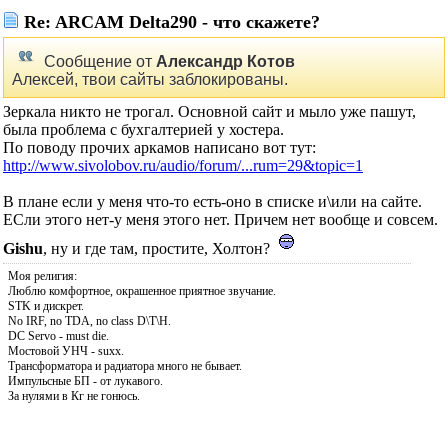
Re: ARCAM Delta290 - что скажете?
Сообщение от
Александр Котов
Алексей, твои сайты заблокированы.
Зеркала никто не трогал. Основной сайт и мыло уже пашут,
была проблема с бухгалтерией у хостера.
По поводу прочих аркамов написано вот тут:
http://www.sivolobov.ru/audio/forum/...rum=29&topic=1
В плане если у меня что-то есть-оно в списке и\или на сайте.
ЕСли этого нет-у меня этого нет. Причем нет вообще и совсем.
Gishu
, ну и где там, простите, Холтон?
Моя религия:
Люблю комфортное, окрашенное приятное звучание.
STK и дискрет.
No IRF, no TDA, no class D\T\H.
DC Servo - must die.
Мостовой УНЧ - suxx.
Трансформатора и радиатора много не бывает.
Импульсные БП - от лукавого.
За нулями в Кг не гонюсь.