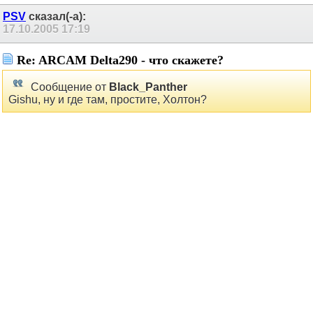
PSV
сказал(-а):
17.10.2005
17:19
Re: ARCAM Delta290 - что скажете?
Сообщение от
Black_Panther
Gishu, ну и где там, простите, Холтон?
Холтон,он и в Аркаме Холтон
.
Сергей.
Black_Panther
сказал(-а):
17.10.2005
17:53
Re: ARCAM Delta290 - что скажете?
ясно. Холтон - это приговор
Моя религия:
Люблю комфортное, окрашенное приятное звучание.
STK и дискрет.