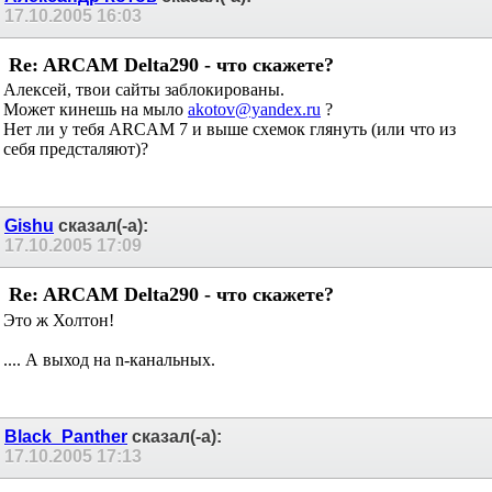
17.10.2005
16:03
Re: ARCAM Delta290 - что скажете?
Алексей, твои сайты заблокированы.
Может кинешь на мыло
akotov@yandex.ru
?
Нет ли у тебя ARCAM 7 и выше схемок глянуть (или что из
себя предсталяют)?
Gishu
сказал(-а):
17.10.2005
17:09
Re: ARCAM Delta290 - что скажете?
Это ж Холтон!
.... А выход на n-канальных.
Black_Panther
сказал(-а):
17.10.2005
17:13