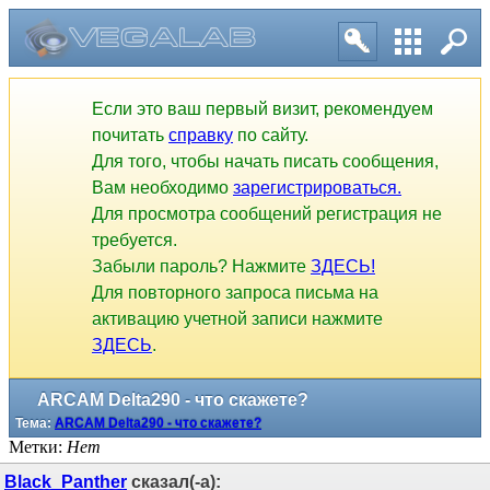
Если это ваш первый визит, рекомендуем
почитать
справку
по сайту.
Для того, чтобы начать писать сообщения,
Вам необходимо
зарегистрироваться.
Для просмотра сообщений регистрация не
требуется.
Забыли пароль? Нажмите
ЗДЕСЬ!
Для повторного запроса письма на
активацию учетной записи нажмите
ЗДЕСЬ
.
ARCAM Delta290 - что скажете?
Тема:
ARCAM Delta290 - что скажете?
Метки:
Нет
Black_Panther
сказал(-а):