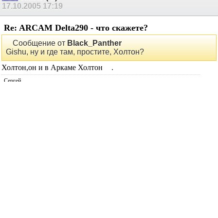
17.10.2005
17:19
Re: ARCAM Delta290 - что скажете?
Сообщение от
Black_Panther
Gishu, ну и где там, простите, Холтон?
Холтон,он и в Аркаме Холтон
.
Сергей.
Black_Panther
сказал(-а):
17.10.2005
17:53
Re: ARCAM Delta290 - что скажете?
ясно. Холтон - это приговор
Моя религия:
Люблю комфортное, окрашенное приятное звучание.
STK и дискрет.
No IRF, no TDA, no class D\T\H.
DC Servo - must die.
Мостовой УНЧ - suxx.
Трансформатора и радиатора много не бывает.