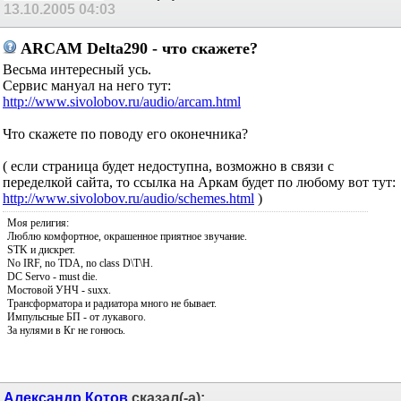
13.10.2005
04:03
ARCAM Delta290 - что скажете?
Весьма интересный усь.
Сервис мануал на него тут:
http://www.sivolobov.ru/audio/arcam.html
Что скажете по поводу его оконечника?
( если страница будет недоступна, возможно в связи с
переделкой сайта, то ссылка на Аркам будет по любому вот тут:
http://www.sivolobov.ru/audio/schemes.html
)
Моя религия:
Люблю комфортное, окрашенное приятное звучание.
STK и дискрет.
No IRF, no TDA, no class D\T\H.
DC Servo - must die.
Мостовой УНЧ - suxx.
Трансформатора и радиатора много не бывает.
Импульсные БП - от лукавого.
За нулями в Кг не гонюсь.
Александр Котов
сказал(-а):