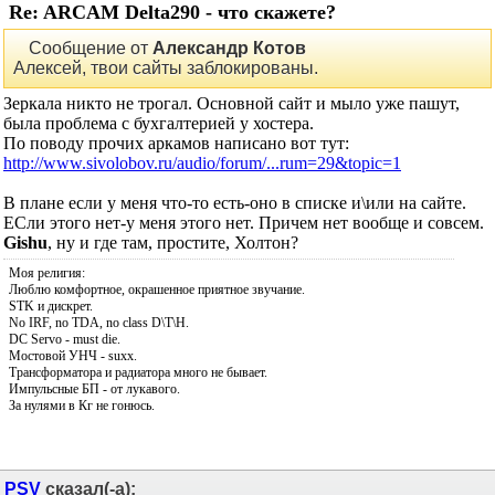
Re: ARCAM Delta290 - что скажете?
Сообщение от
Александр Котов
Алексей, твои сайты заблокированы.
Зеркала никто не трогал. Основной сайт и мыло уже пашут,
была проблема с бухгалтерией у хостера.
По поводу прочих аркамов написано вот тут:
http://www.sivolobov.ru/audio/forum/...rum=29&topic=1
В плане если у меня что-то есть-оно в списке и\или на сайте.
ЕСли этого нет-у меня этого нет. Причем нет вообще и совсем.
Gishu
, ну и где там, простите, Холтон?
Моя религия:
Люблю комфортное, окрашенное приятное звучание.
STK и дискрет.
No IRF, no TDA, no class D\T\H.
DC Servo - must die.
Мостовой УНЧ - suxx.
Трансформатора и радиатора много не бывает.
Импульсные БП - от лукавого.
За нулями в Кг не гонюсь.
PSV
сказал(-а):