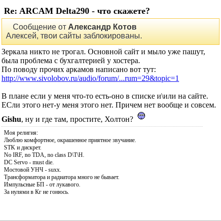
Re: ARCAM Delta290 - что скажете?
Сообщение от
Александр Котов
Алексей, твои сайты заблокированы.
Зеркала никто не трогал. Основной сайт и мыло уже пашут,
была проблема с бухгалтерией у хостера.
По поводу прочих аркамов написано вот тут:
http://www.sivolobov.ru/audio/forum/...rum=29&topic=1
В плане если у меня что-то есть-оно в списке и\или на сайте.
ЕСли этого нет-у меня этого нет. Причем нет вообще и совсем.
Gishu
, ну и где там, простите, Холтон?
Моя религия:
Люблю комфортное, окрашенное приятное звучание.
STK и дискрет.
No IRF, no TDA, no class D\T\H.
DC Servo - must die.
Мостовой УНЧ - suxx.
Трансформатора и радиатора много не бывает.
Импульсные БП - от лукавого.
За нулями в Кг не гонюсь.