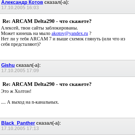
Александр Котов
сказал(-а):
17.10.2005
16:03
Re: ARCAM Delta290 - что скажете?
Алексей, твои сайты заблокированы.
Может кинешь на мыло
akotov@yandex.ru
?
Нет ли у тебя ARCAM 7 и выше схемок глянуть (или что из
себя предсталяют)?
Gishu
сказал(-а):
17.10.2005
17:09
Re: ARCAM Delta290 - что скажете?
Это ж Холтон!
.... А выход на n-канальных.
Black_Panther
сказал(-а):
17.10.2005
17:13