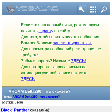
Если это ваш первый визит, рекомендуем
почитать
справку
по сайту.
Для того, чтобы начать писать сообщения,
Вам необходимо
зарегистрироваться.
Для просмотра сообщений регистрация не
требуется.
Забыли пароль? Нажмите
ЗДЕСЬ!
Для повторного запроса письма на
активацию учетной записи нажмите
ЗДЕСЬ
.
ARCAM Delta290 - что скажете?
Тема:
ARCAM Delta290 - что скажете?
Метки:
Нет
Black_Panther
сказал(-а):