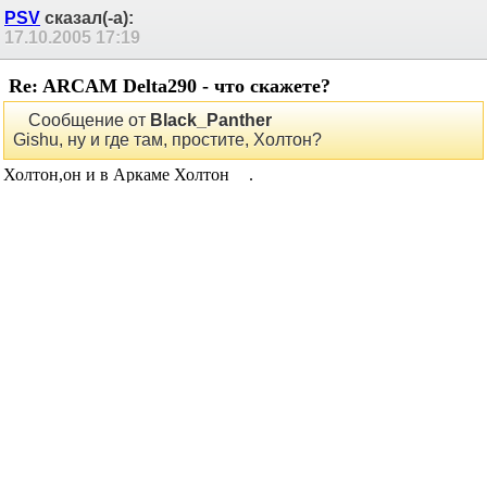
PSV
сказал(-а):
17.10.2005
17:19
Re: ARCAM Delta290 - что скажете?
Сообщение от
Black_Panther
Gishu, ну и где там, простите, Холтон?
Холтон,он и в Аркаме Холтон
.
Сергей.
Black_Panther
сказал(-а):
17.10.2005
17:53
Re: ARCAM Delta290 - что скажете?
ясно. Холтон - это приговор
Моя религия:
Люблю комфортное, окрашенное приятное звучание.
STK и дискрет.