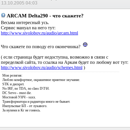
13.10.2005
04:03
ARCAM Delta290 - что скажете?
Весьма интересный усь.
Сервис мануал на него тут:
http://www.sivolobov.ru/audio/arcam.html
Что скажете по поводу его оконечника?
( если страница будет недоступна, возможно в связи с
переделкой сайта, то ссылка на Аркам будет по любому вот тут:
http://www.sivolobov.ru/audio/schemes.html
)
Моя религия:
Люблю комфортное, окрашенное приятное звучание.
STK и дискрет.
No IRF, no TDA, no class D\T\H.
DC Servo - must die.
Мостовой УНЧ - suxx.
Трансформатора и радиатора много не бывает.
Импульсные БП - от лукавого.
За нулями в Кг не гонюсь.