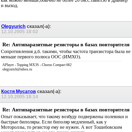
всего это дань страховке и моде.Сопротивление должно быть
как можно меньше,обычно не более 20 ом.Ставятсю в драйвер
и выход.
Olegyurich
сказал(-а):
12.10.2005
18:02
Re: Антипаразитные резисторы в базах
повторителя
Сопротивления д.б. такими, чтобы частота транзистора была не
меньше первого полюса ООС (ИМХО).
APlayer - Topping MX3S - Chorus Compact 662
olegyurich@inbox.ru
Костя Мусатов
сказал(-а):
12.10.2005
18:14
Re: Антипаразитные резисторы в базах
повторителя