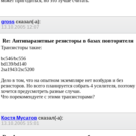
Опыт показывает, что такому возбуду подвержены полевики и
быстрые биполяры. Если биполяр медленный, как у
Мотороллы, то резистор ему не нужен. А вот Тошибовским
может пригодиться, но это лучше считать.
gross
сказал(-а):
13.10.2005
12:07
Re: Антипаразитные резисторы в базах
повторителя
Транзисторы такие:
bc546/bc556
bd139/bd140
2sa1943/2sc5200
Дело в том, что на опытном экземпляре нет возбудов и без
резисторов. Но всего планируется собрать 4 усилителя, поэтому
хочется предусмотреть разные случаи.
Что порекомендуете с этими транзисторами?