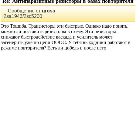
Костя Мусатов
сказал(-а):
13.10.2005
15:01
Re: Антипаразитные резисторы в базах
повторителя
Сообщение от
gross
2sa1943/2sc5200
Это Тошиба. Транзисторы эти быстрые. Однако надо понять,
можно ли поставить резисторы в схему. Эти резисторы
снижают быстродействие каскада и усилитель может
загенерить уже по цепи ОООС. У тебя выходники работают в
режиме повторителя? Есть ли цобель и после него
индуктивный фильтр?
gross
сказал(-а):
13.10.2005
15:32
Re: Антипаразитные резисторы в базах
повторителя