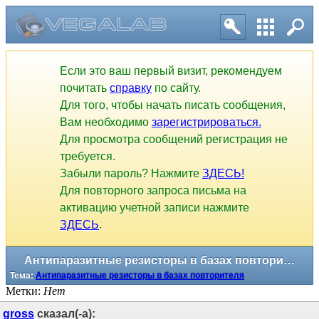
Если это ваш первый визит, рекомендуем
почитать
справку
по сайту.
Для того, чтобы начать писать сообщения,
Вам необходимо
зарегистрироваться.
Для просмотра сообщений регистрация не
требуется.
Забыли пароль? Нажмите
ЗДЕСЬ!
Для повторного запроса письма на
активацию учетной записи нажмите
ЗДЕСЬ
.
Антипаразитные резисторы в базах повторителя
Тема:
Антипаразитные резисторы в базах повторителя
Метки:
Нет
gross
сказал(-а):